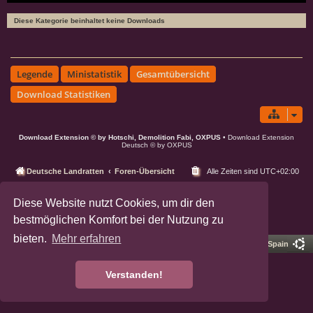
Diese Kategorie beinhaltet keine Downloads
Legende
Ministatistik
Gesamtübersicht
Download Statistiken
Download Extension © by Hotschi, Demolition Fabi, OXPUS
• Download Extension
Deutsch © by OXPUS
Deutsche Landratten
Foren-Übersicht
Alle Zeiten sind
UTC+02:00
Powered by
phpBB
® Forum Software © phpBB Limited
Diese Website nutzt Cookies, um dir den
Deutsche Übersetzung durch
phpBB.de
bestmöglichen Komfort bei der Nutzung zu
Datenschutz
|
Nutzungsbedingungen
bieten.
Mehr erfahren
Pro Ubuntu Lucid Style
Ported 3.3 by
phpBB Spain
Verstanden!