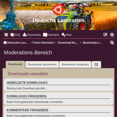
Deutsche Landratten
FAQ
Downloads
Hackliste
Mod.
S
Deutsche Landratten
Foren-Übersicht
Download Kategorien
Downloads verwalten
u
Moderations-Bereich
c
h
Downloads
Downloads bearbeiten
Downloads freigeben
e
Downloads verwalten
GEMELDETE DOWNLOADS
Bislang kein Download gezählt...
DOWNLOADS FREIGEBEN
Keine freizugebenden Downloads vorhanden
KOMMENTARE FREIGEBEN
Keine freizugebenden Kommentare vorhanden