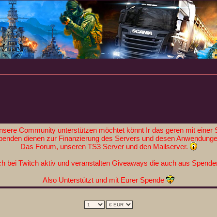
nsere Community unterstützen möchtet könnt Ir das geren mit einer 
penden dienen zur Finanzierung des Servers und desen Anwendunge
Das Forum, unseren TS3 Server und den Mailserver.
h bei Twitch aktiv und veranstalten Giveaways die auch aus Spenden
Also Unterstützt und mit Eurer Spende