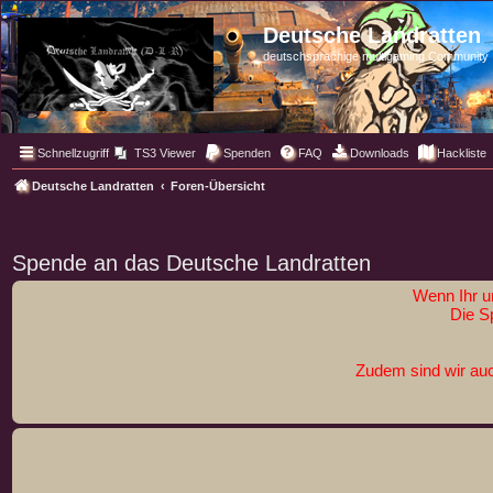
Deutsche Landratten
deutschsprachige multigaming Community
Schnellzugriff
TS3 Viewer
Spenden
FAQ
Downloads
Hackliste
Deutsche Landratten
Foren-Übersicht
Spende an das Deutsche Landratten
Wenn Ihr u
Die S
Zudem sind wir auc