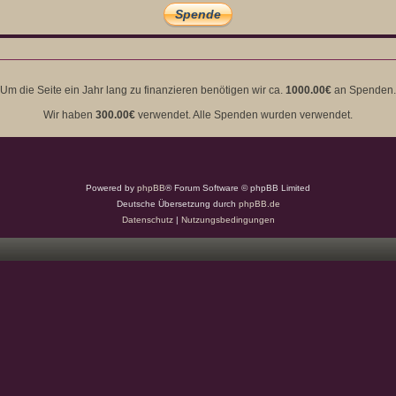
Um die Seite ein Jahr lang zu finanzieren benötigen wir ca.
1000.00€
an Spenden.
Wir haben
300.00€
verwendet. Alle Spenden wurden verwendet.
Powered by
phpBB
® Forum Software © phpBB Limited
Deutsche Übersetzung durch
phpBB.de
Datenschutz
|
Nutzungsbedingungen