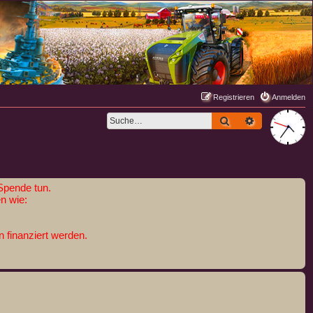
Registrieren
Anmelden
Suche
Erweiterte S
Spende tun.
n wie:
 finanziert werden.