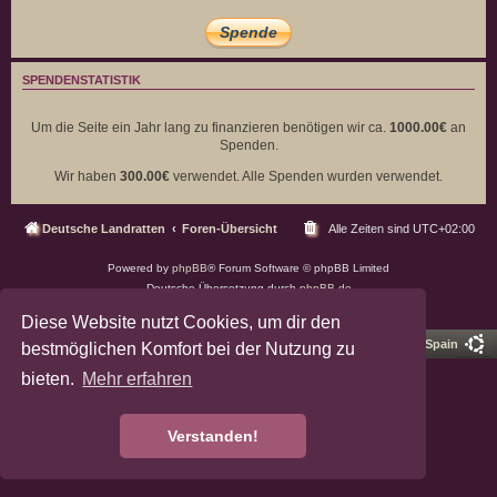
SPENDENSTATISTIK
Um die Seite ein Jahr lang zu finanzieren benötigen wir ca.
1000.00€
an
Spenden.
Wir haben
300.00€
verwendet. Alle Spenden wurden verwendet.
Deutsche Landratten
Foren-Übersicht
Alle Zeiten sind
UTC+02:00
Powered by
phpBB
® Forum Software © phpBB Limited
Deutsche Übersetzung durch
phpBB.de
Datenschutz
|
Nutzungsbedingungen
Diese Website nutzt Cookies, um dir den
Pro Ubuntu Lucid Style
Ported 3.3 by
phpBB Spain
bestmöglichen Komfort bei der Nutzung zu
bieten.
Mehr erfahren
Verstanden!