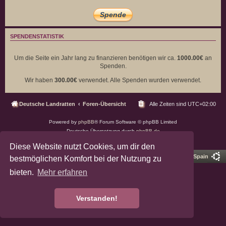
SPENDENSTATISTIK
Um die Seite ein Jahr lang zu finanzieren benötigen wir ca.
1000.00€
an
Spenden.
Wir haben
300.00€
verwendet. Alle Spenden wurden verwendet.
Deutsche Landratten
Foren-Übersicht
Alle Zeiten sind
UTC+02:00
Powered by
phpBB
® Forum Software © phpBB Limited
Deutsche Übersetzung durch
phpBB.de
Datenschutz
|
Nutzungsbedingungen
Diese Website nutzt Cookies, um dir den
Pro Ubuntu Lucid Style
Ported 3.3 by
phpBB Spain
bestmöglichen Komfort bei der Nutzung zu
bieten.
Mehr erfahren
Verstanden!