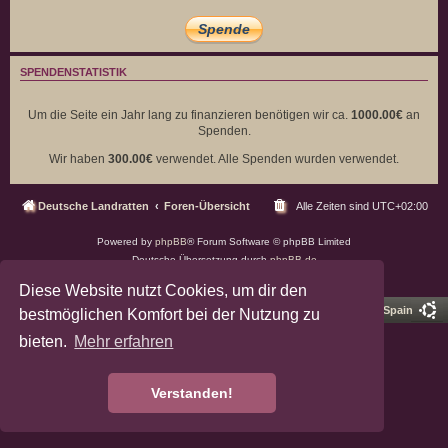
SPENDENSTATISTIK
Um die Seite ein Jahr lang zu finanzieren benötigen wir ca.
1000.00€
an
Spenden.
Wir haben
300.00€
verwendet. Alle Spenden wurden verwendet.
Deutsche Landratten
Foren-Übersicht
Alle Zeiten sind
UTC+02:00
Powered by
phpBB
® Forum Software © phpBB Limited
Deutsche Übersetzung durch
phpBB.de
Datenschutz
|
Nutzungsbedingungen
Diese Website nutzt Cookies, um dir den
Pro Ubuntu Lucid Style
Ported 3.3 by
phpBB Spain
bestmöglichen Komfort bei der Nutzung zu
bieten.
Mehr erfahren
Verstanden!