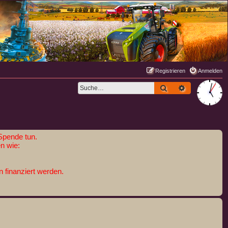
Registrieren
Anmelden
Suche
Erweiterte S
Spende tun.
n wie:
 finanziert werden.