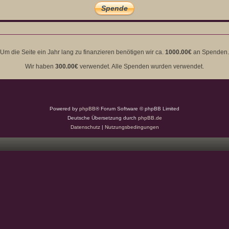
Um die Seite ein Jahr lang zu finanzieren benötigen wir ca.
1000.00€
an Spenden.
Wir haben
300.00€
verwendet. Alle Spenden wurden verwendet.
Powered by
phpBB
® Forum Software © phpBB Limited
Deutsche Übersetzung durch
phpBB.de
Datenschutz
|
Nutzungsbedingungen