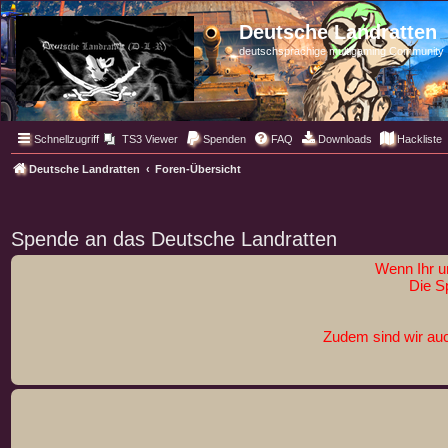
Deutsche Landratten
deutschsprachige multigaming Community
Schnellzugriff
TS3 Viewer
Spenden
FAQ
Downloads
Hackliste
Deutsche Landratten
Foren-Übersicht
Spende an das Deutsche Landratten
Wenn Ihr u
Die S
Zudem sind wir auc