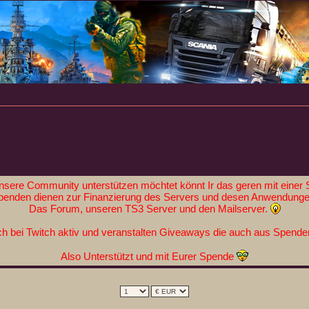
nsere Community unterstützen möchtet könnt Ir das geren mit einer 
penden dienen zur Finanzierung des Servers und desen Anwendunge
Das Forum, unseren TS3 Server und den Mailserver.
h bei Twitch aktiv und veranstalten Giveaways die auch aus Spenden
Also Unterstützt und mit Eurer Spende