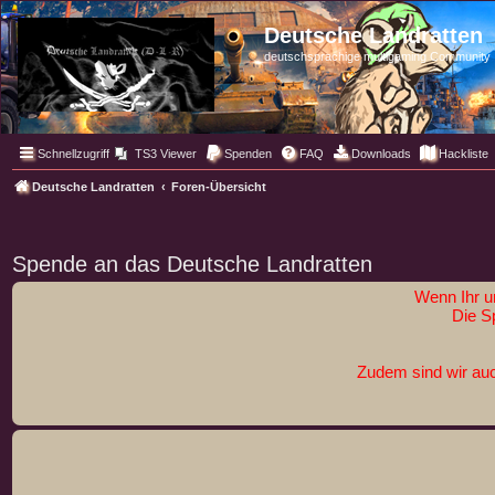
Deutsche Landratten
deutschsprachige multigaming Community
Schnellzugriff
TS3 Viewer
Spenden
FAQ
Downloads
Hackliste
Deutsche Landratten
Foren-Übersicht
Spende an das Deutsche Landratten
Wenn Ihr u
Die S
Zudem sind wir auc