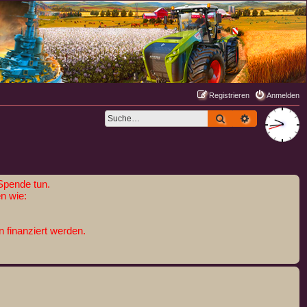
Registrieren
Anmelden
Suche
Erweiterte S
Spende tun.
n wie:
 finanziert werden.