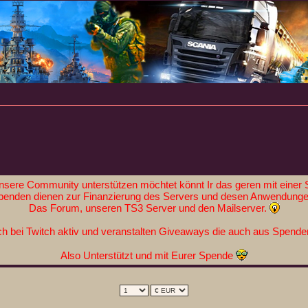
nsere Community unterstützen möchtet könnt Ir das geren mit einer 
penden dienen zur Finanzierung des Servers und desen Anwendunge
Das Forum, unseren TS3 Server und den Mailserver.
h bei Twitch aktiv und veranstalten Giveaways die auch aus Spenden
Also Unterstützt und mit Eurer Spende