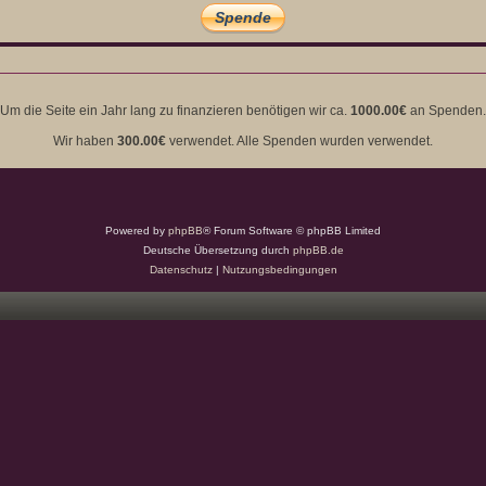
Um die Seite ein Jahr lang zu finanzieren benötigen wir ca.
1000.00€
an Spenden.
Wir haben
300.00€
verwendet. Alle Spenden wurden verwendet.
Powered by
phpBB
® Forum Software © phpBB Limited
Deutsche Übersetzung durch
phpBB.de
Datenschutz
|
Nutzungsbedingungen