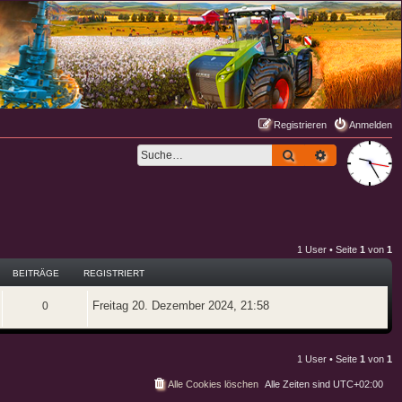
Registrieren
Anmelden
Suche
Erweiterte S
1 User • Seite
1
von
1
BEITRÄGE
REGISTRIERT
Freitag 20. Dezember 2024, 21:58
0
1 User • Seite
1
von
1
Alle Cookies löschen
Alle Zeiten sind
UTC+02:00