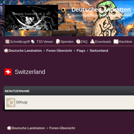
Deutsche Landratten
deutschsprachige multigaming Community
Schnellzugriff
TS3 Viewer
Spenden
FAQ
Downloads
Hackliste
Deutsche Landratten
Foren-Übersicht
Flags
Switzerland
Switzerland
BENUTZERNAME
00hugi
Deutsche Landratten
Foren-Übersicht