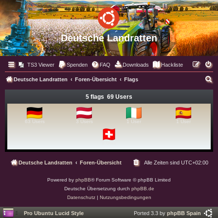
Deutsche Landratten
TS3 Viewer
Spenden
FAQ
Downloads
Hackliste
S
Deutsche Landratten
Foren-Übersicht
Flags
u
5 flags 69 Users
c
h
63 Users
3 Users
1 User
1 User
e
1 User
Deutsche Landratten
Foren-Übersicht
Alle Zeiten sind
UTC+02:00
Powered by
phpBB
® Forum Software © phpBB Limited
Deutsche Übersetzung durch
phpBB.de
Datenschutz
|
Nutzungsbedingungen
Pro Ubuntu Lucid Style
Ported 3.3 by
phpBB Spain