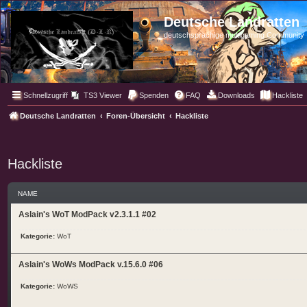
Deutsche Landratten
deutschsprachige multigaming Community
Schnellzugriff
TS3 Viewer
Spenden
FAQ
Downloads
Hackliste
Deutsche Landratten
Foren-Übersicht
Hackliste
Hackliste
NAME
Aslain's WoT ModPack v2.3.1.1 #02
Kategorie:
WoT
Aslain's WoWs ModPack v.15.6.0 #06
Kategorie:
WoWS