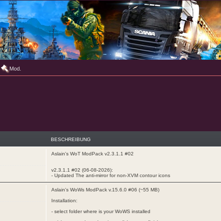
Mod.
BESCHREIBUNG
Aslain's WoT ModPack v2.3.1.1 #02
v2.3.1.1 #02 (06-08-2026):
- Updated The anti-mirror for non-XVM contour icons
Aslain's WoWs ModPack v.15.6.0 #06 (~55 MB)
Installation:
- select folder where is your WoWS installed