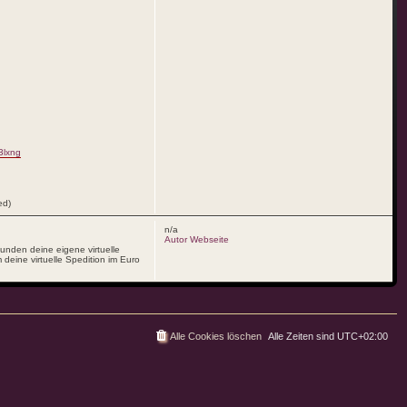
23lxng
ed)
n/a
Autor Webseite
unden deine eigene virtuelle
 deine virtuelle Spedition im Euro
Alle Cookies löschen
Alle Zeiten sind
UTC+02:00