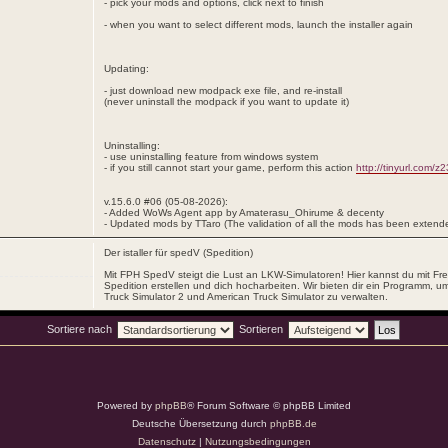
- pick your mods and options, click next to finish
- when you want to select different mods, launch the installer again
Updating:
- just download new modpack exe file, and re-install
(never uninstall the modpack if you want to update it)
Uninstalling:
- use uninstalling feature from windows system
- if you still cannot start your game, perform this action
http://tinyurl.com/z
v.15.6.0 #06 (05-08-2026):
- Added WoWs Agent app by Amaterasu_Ohirume & decenty
- Updated mods by TTaro (The validation of all the mods has been extend
Der istaller für spedV (Spedition)
Mit FPH SpedV steigt die Lust an LKW-Simulatoren! Hier kannst du mit Fre
Spedition erstellen und dich hocharbeiten. Wir bieten dir ein Programm, um
Truck Simulator 2 und American Truck Simulator zu verwalten.
Sortiere nach
Sortieren
Powered by
phpBB
® Forum Software © phpBB Limited
Deutsche Übersetzung durch
phpBB.de
Datenschutz
|
Nutzungsbedingungen