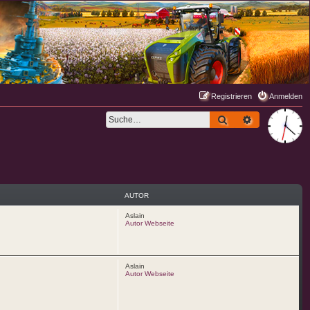
Registrieren
Anmelden
Suche
Erweiterte S
AUTOR
Aslain
Autor Webseite
Aslain
Autor Webseite