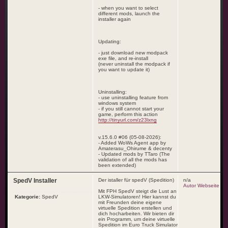
- when you want to select
different mods, launch the
installer again
Updating:
- just download new modpack
exe file, and re-install
(never uninstall the modpack if
you want to update it)
Uninstalling:
- use uninstalling feature from
windows system
- if you still cannot start your
game, perform this action
http://tinyurl.com/z23lxng
v.15.6.0 #06 (05-08-2026):
- Added WoWs Agent app by
Amaterasu_Ohirume & decenty
- Updated mods by TTaro (The
validation of all the mods has
been extended)
SpedV Installer
Der istaller für spedV (Spedition)
n/a
Autor Webseite
Mit FPH SpedV steigt die Lust an
Kategorie:
SpedV
LKW-Simulatoren! Hier kannst du
mit Freunden deine eigene
virtuelle Spedition erstellen und
dich hocharbeiten. Wir bieten dir
ein Programm, um deine virtuelle
Spedition im Euro Truck Simulator