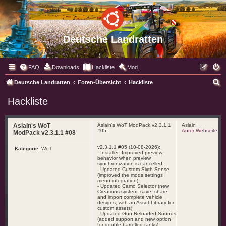
Deutsche Landratten
FAQ
Downloads
Hackliste
Mod.
S
Deutsche Landratten
Foren-Übersicht
Hackliste
u
Hackliste
c
h
Aslain's WoT
Aslain's WoT ModPack v2.3.1.1
Aslain
e
#05
Autor Webseite
ModPack v2.3.1.1 #08
v2.3.1.1 #05 (10-08-2026):
Kategorie:
WoT
- Installer: Improved preview
behavior when preview
synchronization is cancelled
- Updated Custom Sixth Sense
(improved the mods settings
menu integration)
- Updated Camo Selector (new
Creations system: save, share
and import complete vehicle
designs, with an Asset Library for
custom assets)
- Updated Gun Reloaded Sounds
(added support and new option
for double-barrelled tanks)