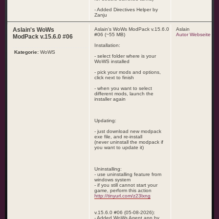
- Added Directives Helper by
Zanju
Aslain's WoWs
Aslain's WoWs ModPack v.15.6.0
Aslain
#06 (~55 MB)
Autor Webseite
ModPack v.15.6.0 #06
Installation:
Kategorie:
WoWS
- select folder where is your
WoWS installed
- pick your mods and options,
click next to finish
- when you want to select
different mods, launch the
installer again
Updating:
- just download new modpack
exe file, and re-install
(never uninstall the modpack if
you want to update it)
Uninstalling:
- use uninstalling feature from
windows system
- if you still cannot start your
game, perform this action
http://tinyurl.com/z23lxng
v.15.6.0 #06 (05-08-2026):
- Added WoWs Agent app by