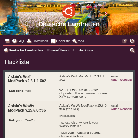
Deutsche Landratten
FAQ
Downloads
Hackliste
Mod.
S
Deutsche Landratten
Foren-Übersicht
Hackliste
u
Hackliste
c
h
Aslain's WoT
Aslain's WoT ModPack v2.3.1.1
Aslain
e
#02
Autor Webseite
ModPack v2.3.1.1 #02
v2.3.1.1 #02 (06-08-2026):
Kategorie:
WoT
- Updated The anti-mirror for non-
XVM contour icons
Aslain's WoWs
Aslain's WoWs ModPack v.15.6.0
Aslain
#06 (~55 MB)
Autor Webseite
ModPack v.15.6.0 #06
Installation:
Kategorie:
WoWS
- select folder where is your
WoWS installed
- pick your mods and options,
click next to finish