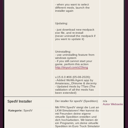
- when you want to select
different mods, launch the
installer again
Updating:
- just download new modpack
exe file, and re-install
(never uninstall the modpack if
you want to update it)
Uninstalling:
- use uninstalling feature from
windows system
- if you still cannot start your
game, perform this action
http://tinyurl.com/z23lxng
v.15.6.0 #06 (05-08-2026):
- Added WoWs Agent app by
Amaterasu_Ohirume & decenty
- Updated mods by TTaro (The
validation of all the mods has
been extended)
SpedV Installer
Der istaller für spedV (Spedition)
n/a
Autor Webseite
Mit FPH SpedV steigt die Lust an
Kategorie:
SpedV
LKW-Simulatoren! Hier kannst du
mit Freunden deine eigene
virtuelle Spedition erstellen und
dich hocharbeiten. Wir bieten dir
ein Programm, um deine virtuelle
Spedition im Euro Truck Simulator