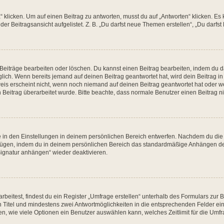
cken. Um auf einen Beitrag zu antworten, musst du auf „Antworten“ klicken. Es kön
r Beitragsansicht aufgelistet. Z. B. „Du darfst neue Themen erstellen“, „Du darfst
 Beiträge bearbeiten oder löschen. Du kannst einen Beitrag bearbeiten, indem du d
öglich. Wenn bereits jemand auf deinen Beitrag geantwortet hat, wird dein Beitrag 
eis erscheint nicht, wenn noch niemand auf deinen Beitrag geantwortet hat oder w
ein Beitrag überarbeitet wurde. Bitte beachte, dass normale Benutzer einen Beitrag
in den Einstellungen in deinem persönlichen Bereich entwerfen. Nachdem du die Si
ufügen, indem du in deinem persönlichen Bereich das standardmäßige Anhängen dei
Signatur anhängen“ wieder deaktivieren.
itest, findest du ein Register „Umfrage erstellen“ unterhalb des Formulars zur Be
en Titel und mindestens zwei Antwortmöglichkeiten in die entsprechenden Felder ei
n, wie viele Optionen ein Benutzer auswählen kann, welches Zeitlimit für die Umfra