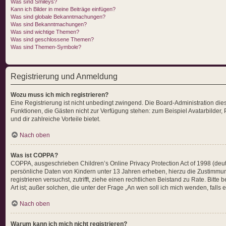
Was sind Smileys?
Kann ich Bilder in meine Beiträge einfügen?
Was sind globale Bekanntmachungen?
Was sind Bekanntmachungen?
Was sind wichtige Themen?
Was sind geschlossene Themen?
Was sind Themen-Symbole?
Registrierung und Anmeldung
Wozu muss ich mich registrieren?
Eine Registrierung ist nicht unbedingt zwingend. Die Board-Administration dieses
Funktionen, die Gästen nicht zur Verfügung stehen: zum Beispiel Avatarbilder, 
und dir zahlreiche Vorteile bietet.
Nach oben
Was ist COPPA?
COPPA, ausgeschrieben Children’s Online Privacy Protection Act of 1998 (deut
persönliche Daten von Kindern unter 13 Jahren erheben, hierzu die Zustimmung
registrieren versuchst, zutrifft, ziehe einen rechtlichen Beistand zu Rate. Bi
Art ist; außer solchen, die unter der Frage „An wen soll ich mich wenden, fal
Nach oben
Warum kann ich mich nicht registrieren?