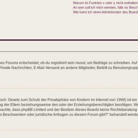
Warum ist Funktion x oder y nicht enthalte
An wen soll ich mich wenden, falls es Besc
Wie kann ich einen Administrator des Board
 Forums entscheidet, ob du registriert sein musst, um Beiträge zu schreiben. Auf jed
Private Nachrichten, E-Mail-Versand an andere Mitglieder, Beitritt zu Benutzergrupp
sch: Gesetz zum Schutz der Privatsphäre von Kindern im Internet von 1998) ist ein
 der Eltern beziehungsweise des oder der Erziehungsberechtigten benötigen. Wenn 
tte beachte, dass phpBB Limited und der Besitzer dieses Boards keine Rechtsberatung
ls es Beschwerden oder juristische Anfragen zu diesem Forum gibt?“ behandelt werde