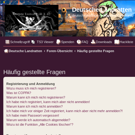
Deutsche Landratten
deutschsprachige multigaming Community
Schnellzugriff
TS3 Viewer
Spenden
FAQ
Downloads
Hackliste
Deutsche Landratten
Foren-Übersicht
Häufig gestellte Fragen
Häufig gestellte Fragen
Registrierung und Anmeldung
Wozu muss ich mich registrieren?
Was ist COPPA?
Warum kann ich mich nicht registrieren?
Ich habe mich registriert, kann mich aber nicht anmelden!
Warum kann ich mich nicht anmelden?
Ich habe mich vor einiger Zeit registriert, kann mich aber nicht mehr anmelden?!
Ich habe mein Passwort vergessen!
Warum werde ich automatisch abgemeldet?
Wozu ist die Funktion „Alle Cookies löschen“?