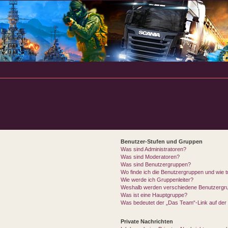
Benutzer-Stufen und Gruppen
Was sind Administratoren?
Was sind Moderatoren?
Was sind Benutzergruppen?
Wo finde ich die Benutzergruppen und wie tr
Wie werde ich Gruppenleiter?
Weshalb werden verschiedene Benutzergrup
Was ist eine Hauptgruppe?
Was bedeutet der „Das Team“-Link auf der 
Private Nachrichten