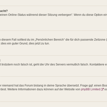
aucht?
Meinen Online-Status während dieser Sitzung verbergen“. Wenn du diese Option ei
 diesem Fall solltest du im „Persönlichen Bereich“ die für dich passende Zeitzone (M
dies ein guter Grund, dies jetzt zu tun.
!
eit trotzdem noch falsch ist, geht die Uhr des Servers vermutlich falsch. Kontaktier
er niemand hat das Forum bislang in deine Sprache übersetzt. Frage ggf. einen Boar
würdest. Weitere Informationen dazu können auf der Website von
phpBB Limited
od