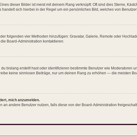
nes dieser Bilder ist meist mit deinem Rang verknüpft: Oft sind dies Sterne, Käst
 handelt sich hierbei in der Regel um ein persönliches Bild, welches von Benutzer 
ne der folgenden vier Methoden hinzufügen: Gravatar, Galerie, Remote oder Hochla
die Board-Administration kontaktieren.
du bislang erstellt hast oder identifizieren bestimmte Benutzer wie Moderatoren 
chreibe keine sinnlosen Beiträge, nur um deinen Rang zu erhöhen — die meisten Bo
rdert, mich anzumelden.
chten an andere Benutzer nutzen, falls diese von der Board-Administration freiges