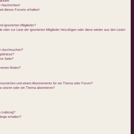
hicken!
 Nachrichten!
ied dieses Forums erhalten!
d ignorierten Mitglieder?
de oder zur Liste der ignorierten Mitglieder hinzufügen oder diese wieder aus den Listen
en durchsuchen?
rgebnisse?
re Seite?
Themen finden?
Lesezeichen und einem Abonnements für ein Thema oder Forum?
ma setzen oder ein Thema abonnieren?
 zulässig?
hänge erhalten?