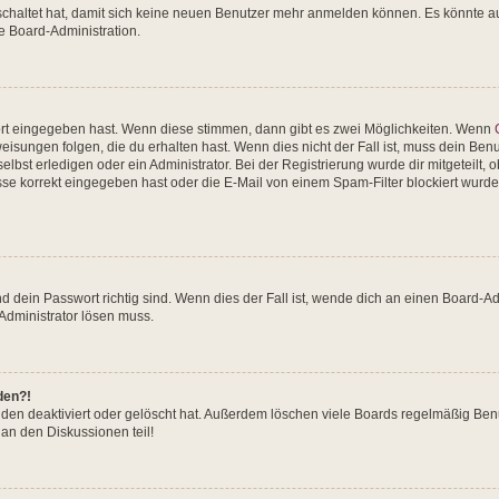
eschaltet hat, damit sich keine neuen Benutzer mehr anmelden können. Es könnte 
ie Board-Administration.
ort eingegeben hast. Wenn diese stimmen, dann gibt es zwei Möglichkeiten. Wenn
sungen folgen, die du erhalten hast. Wenn dies nicht der Fall ist, muss dein Benu
bst erledigen oder ein Administrator. Bei der Registrierung wurde dir mitgeteilt, ob
e korrekt eingegeben hast oder die E-Mail von einem Spam-Filter blockiert wurde.
 dein Passwort richtig sind. Wenn dies der Fall ist, wende dich an einen Board-Adm
 Administrator lösen muss.
den?!
den deaktiviert oder gelöscht hat. Außerdem löschen viele Boards regelmäßig Benut
an den Diskussionen teil!