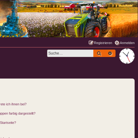
Registrieren
Anmelden
Suche
Erweiterte S
ete ich ihnen bei?
pen farbig dargestellt?
Startseite?