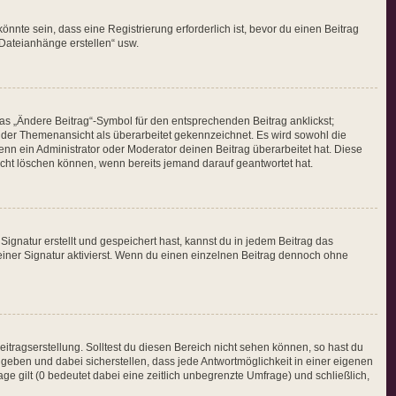
nte sein, dass eine Registrierung erforderlich ist, bevor du einen Beitrag
 Dateianhänge erstellen“ usw.
as „Ändere Beitrag“-Symbol für den entsprechenden Beitrag anklickst;
in der Themenansicht als überarbeitet gekennzeichnet. Es wird sowohl die
enn ein Administrator oder Moderator deinen Beitrag überarbeitet hat. Diese
 nicht löschen können, wenn bereits jemand darauf geantwortet hat.
gnatur erstellt und gespeichert hast, kannst du in jedem Beitrag das
ner Signatur aktivierst. Wenn du einen einzelnen Beitrag dennoch ohne
itragserstellung. Solltest du diesen Bereich nicht sehen können, so hast du
ngeben und dabei sicherstellen, dass jede Antwortmöglichkeit in einer eigenen
ge gilt (0 bedeutet dabei eine zeitlich unbegrenzte Umfrage) und schließlich,