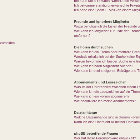
Ich kann keine Privaten Nachrichten versc
Ich bekomme ständig unerwünschte Private
Ich habe eine Spam-E-Mail von einem Mitgl
Freunde und ignorierte Mitglieder
Wozu benötige ich die Listen der Freunde un
Wie kann ich Mitglieder zur Liste der Freun
entfernen?
anzumelden.
Die Foren durchsuchen
Wie kann ich ein Forum oder mehrere For
Weshalb erhalte ich bei der Suche keine E
Warum bekomme ich bei der Suche eine lee
Wie kann ich nach Mitgliedern suchen?
Wie kann ich meine eigenen Beiträge und 
Abonnements und Lesezeichen
Was ist der Unterschied zwischen einem 
Wie kann ich ein Lesezeichen auf ein The
Wie kann ich ein Forum abonnieren?
Wie deaktiviere ich meine Abonnements?
Dateianhänge
Welche Dateianhänge sind in diesem Forum
Kann ich eine Übersicht all meiner Dateian
phpBB betreffende Fragen
Wer hat diese Forensoftware entwickelt?