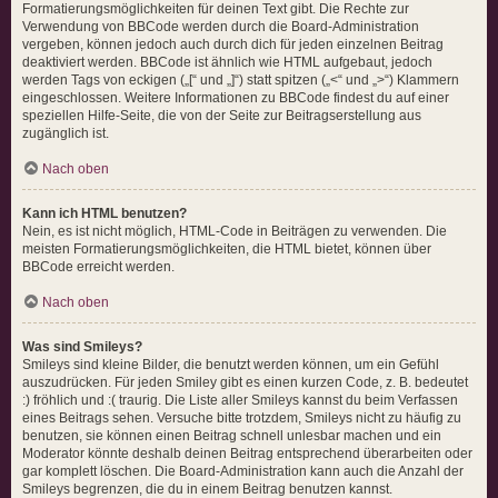
Formatierungsmöglichkeiten für deinen Text gibt. Die Rechte zur
Verwendung von BBCode werden durch die Board-Administration
vergeben, können jedoch auch durch dich für jeden einzelnen Beitrag
deaktiviert werden. BBCode ist ähnlich wie HTML aufgebaut, jedoch
werden Tags von eckigen („[“ und „]“) statt spitzen („<“ und „>“) Klammern
eingeschlossen. Weitere Informationen zu BBCode findest du auf einer
speziellen Hilfe-Seite, die von der Seite zur Beitragserstellung aus
zugänglich ist.
Nach oben
Kann ich HTML benutzen?
Nein, es ist nicht möglich, HTML-Code in Beiträgen zu verwenden. Die
meisten Formatierungsmöglichkeiten, die HTML bietet, können über
BBCode erreicht werden.
Nach oben
Was sind Smileys?
Smileys sind kleine Bilder, die benutzt werden können, um ein Gefühl
auszudrücken. Für jeden Smiley gibt es einen kurzen Code, z. B. bedeutet
:) fröhlich und :( traurig. Die Liste aller Smileys kannst du beim Verfassen
eines Beitrags sehen. Versuche bitte trotzdem, Smileys nicht zu häufig zu
benutzen, sie können einen Beitrag schnell unlesbar machen und ein
Moderator könnte deshalb deinen Beitrag entsprechend überarbeiten oder
gar komplett löschen. Die Board-Administration kann auch die Anzahl der
Smileys begrenzen, die du in einem Beitrag benutzen kannst.