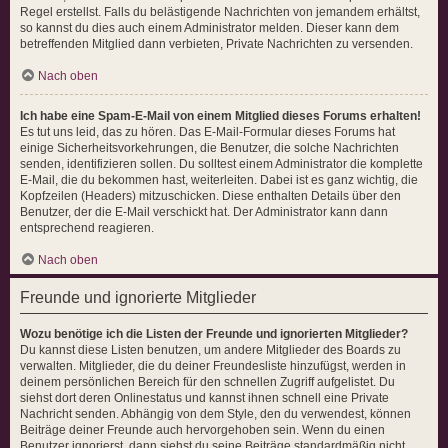
Regel erstellst. Falls du belästigende Nachrichten von jemandem erhältst,
so kannst du dies auch einem Administrator melden. Dieser kann dem
betreffenden Mitglied dann verbieten, Private Nachrichten zu versenden.
Nach oben
Ich habe eine Spam-E-Mail von einem Mitglied dieses Forums erhalten!
Es tut uns leid, das zu hören. Das E-Mail-Formular dieses Forums hat
einige Sicherheitsvorkehrungen, die Benutzer, die solche Nachrichten
senden, identifizieren sollen. Du solltest einem Administrator die komplette
E-Mail, die du bekommen hast, weiterleiten. Dabei ist es ganz wichtig, die
Kopfzeilen (Headers) mitzuschicken. Diese enthalten Details über den
Benutzer, der die E-Mail verschickt hat. Der Administrator kann dann
entsprechend reagieren.
Nach oben
Freunde und ignorierte Mitglieder
Wozu benötige ich die Listen der Freunde und ignorierten Mitglieder?
Du kannst diese Listen benutzen, um andere Mitglieder des Boards zu
verwalten. Mitglieder, die du deiner Freundesliste hinzufügst, werden in
deinem persönlichen Bereich für den schnellen Zugriff aufgelistet. Du
siehst dort deren Onlinestatus und kannst ihnen schnell eine Private
Nachricht senden. Abhängig von dem Style, den du verwendest, können
Beiträge deiner Freunde auch hervorgehoben sein. Wenn du einen
Benutzer ignorierst, dann siehst du seine Beiträge standardmäßig nicht.