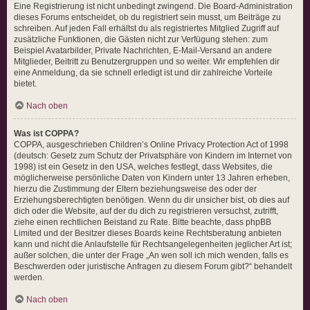
Eine Registrierung ist nicht unbedingt zwingend. Die Board-Administration
dieses Forums entscheidet, ob du registriert sein musst, um Beiträge zu
schreiben. Auf jeden Fall erhältst du als registriertes Mitglied Zugriff auf
zusätzliche Funktionen, die Gästen nicht zur Verfügung stehen: zum
Beispiel Avatarbilder, Private Nachrichten, E-Mail-Versand an andere
Mitglieder, Beitritt zu Benutzergruppen und so weiter. Wir empfehlen dir
eine Anmeldung, da sie schnell erledigt ist und dir zahlreiche Vorteile
bietet.
Nach oben
Was ist COPPA?
COPPA, ausgeschrieben Children’s Online Privacy Protection Act of 1998
(deutsch: Gesetz zum Schutz der Privatsphäre von Kindern im Internet von
1998) ist ein Gesetz in den USA, welches festlegt, dass Websites, die
möglicherweise persönliche Daten von Kindern unter 13 Jahren erheben,
hierzu die Zustimmung der Eltern beziehungsweise des oder der
Erziehungsberechtigten benötigen. Wenn du dir unsicher bist, ob dies auf
dich oder die Website, auf der du dich zu registrieren versuchst, zutrifft,
ziehe einen rechtlichen Beistand zu Rate. Bitte beachte, dass phpBB
Limited und der Besitzer dieses Boards keine Rechtsberatung anbieten
kann und nicht die Anlaufstelle für Rechtsangelegenheiten jeglicher Art ist;
außer solchen, die unter der Frage „An wen soll ich mich wenden, falls es
Beschwerden oder juristische Anfragen zu diesem Forum gibt?“ behandelt
werden.
Nach oben