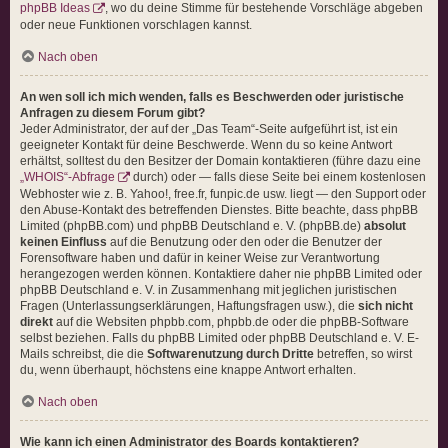
phpBB Ideas
, wo du deine Stimme für bestehende Vorschläge abgeben
oder neue Funktionen vorschlagen kannst.
Nach oben
An wen soll ich mich wenden, falls es Beschwerden oder juristische
Anfragen zu diesem Forum gibt?
Jeder Administrator, der auf der „Das Team“-Seite aufgeführt ist, ist ein
geeigneter Kontakt für deine Beschwerde. Wenn du so keine Antwort
erhältst, solltest du den Besitzer der Domain kontaktieren (führe dazu eine
„WHOIS“-Abfrage
durch) oder — falls diese Seite bei einem kostenlosen
Webhoster wie z. B. Yahoo!, free.fr, funpic.de usw. liegt — den Support oder
den Abuse-Kontakt des betreffenden Dienstes. Bitte beachte, dass phpBB
Limited (phpBB.com) und phpBB Deutschland e. V. (phpBB.de)
absolut
keinen Einfluss
auf die Benutzung oder den oder die Benutzer der
Forensoftware haben und dafür in keiner Weise zur Verantwortung
herangezogen werden können. Kontaktiere daher nie phpBB Limited oder
phpBB Deutschland e. V. in Zusammenhang mit jeglichen juristischen
Fragen (Unterlassungserklärungen, Haftungsfragen usw.), die
sich nicht
direkt
auf die Websiten phpbb.com, phpbb.de oder die phpBB-Software
selbst beziehen. Falls du phpBB Limited oder phpBB Deutschland e. V. E-
Mails schreibst, die die
Softwarenutzung durch Dritte
betreffen, so wirst
du, wenn überhaupt, höchstens eine knappe Antwort erhalten.
Nach oben
Wie kann ich einen Administrator des Boards kontaktieren?