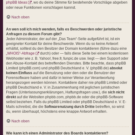
phpBB Ideas
, wo du deine Stimme für bestehende Vorschläge abgeben
oder neue Funktionen vorschlagen kannst.
Nach oben
An wen soll ich mich wenden, falls es Beschwerden oder juristische
Anfragen zu diesem Forum gibt?
Jeder Administrator, der auf der „Das Team“-Seite aufgeführt ist, ist ein
geeigneter Kontakt für deine Beschwerde. Wenn du so keine Antwort
erhältst, solltest du den Besitzer der Domain kontaktieren (führe dazu eine
„WHOIS“-Abfrage
durch) oder — falls diese Seite bei einem kostenlosen
Webhoster wie z. B. Yahoo!, free.fr, funpic.de usw. liegt — den Support oder
den Abuse-Kontakt des betreffenden Dienstes. Bitte beachte, dass phpBB
Limited (phpBB.com) und phpBB Deutschland e. V. (phpBB.de)
absolut
keinen Einfluss
auf die Benutzung oder den oder die Benutzer der
Forensoftware haben und dafür in keiner Weise zur Verantwortung
herangezogen werden können. Kontaktiere daher nie phpBB Limited oder
phpBB Deutschland e. V. in Zusammenhang mit jeglichen juristischen
Fragen (Unterlassungserklärungen, Haftungsfragen usw.), die
sich nicht
direkt
auf die Websiten phpbb.com, phpbb.de oder die phpBB-Software
selbst beziehen. Falls du phpBB Limited oder phpBB Deutschland e. V. E-
Mails schreibst, die die
Softwarenutzung durch Dritte
betreffen, so wirst
du, wenn überhaupt, höchstens eine knappe Antwort erhalten.
Nach oben
Wie kann ich einen Administrator des Boards kontaktieren?