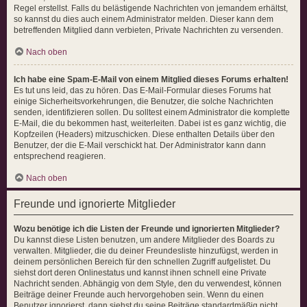
Regel erstellst. Falls du belästigende Nachrichten von jemandem erhältst,
so kannst du dies auch einem Administrator melden. Dieser kann dem
betreffenden Mitglied dann verbieten, Private Nachrichten zu versenden.
Nach oben
Ich habe eine Spam-E-Mail von einem Mitglied dieses Forums erhalten!
Es tut uns leid, das zu hören. Das E-Mail-Formular dieses Forums hat
einige Sicherheitsvorkehrungen, die Benutzer, die solche Nachrichten
senden, identifizieren sollen. Du solltest einem Administrator die komplette
E-Mail, die du bekommen hast, weiterleiten. Dabei ist es ganz wichtig, die
Kopfzeilen (Headers) mitzuschicken. Diese enthalten Details über den
Benutzer, der die E-Mail verschickt hat. Der Administrator kann dann
entsprechend reagieren.
Nach oben
Freunde und ignorierte Mitglieder
Wozu benötige ich die Listen der Freunde und ignorierten Mitglieder?
Du kannst diese Listen benutzen, um andere Mitglieder des Boards zu
verwalten. Mitglieder, die du deiner Freundesliste hinzufügst, werden in
deinem persönlichen Bereich für den schnellen Zugriff aufgelistet. Du
siehst dort deren Onlinestatus und kannst ihnen schnell eine Private
Nachricht senden. Abhängig von dem Style, den du verwendest, können
Beiträge deiner Freunde auch hervorgehoben sein. Wenn du einen
Benutzer ignorierst, dann siehst du seine Beiträge standardmäßig nicht.