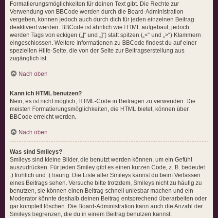
Formatierungsmöglichkeiten für deinen Text gibt. Die Rechte zur
Verwendung von BBCode werden durch die Board-Administration
vergeben, können jedoch auch durch dich für jeden einzelnen Beitrag
deaktiviert werden. BBCode ist ähnlich wie HTML aufgebaut, jedoch
werden Tags von eckigen („[“ und „]“) statt spitzen („<“ und „>“) Klammern
eingeschlossen. Weitere Informationen zu BBCode findest du auf einer
speziellen Hilfe-Seite, die von der Seite zur Beitragserstellung aus
zugänglich ist.
Nach oben
Kann ich HTML benutzen?
Nein, es ist nicht möglich, HTML-Code in Beiträgen zu verwenden. Die
meisten Formatierungsmöglichkeiten, die HTML bietet, können über
BBCode erreicht werden.
Nach oben
Was sind Smileys?
Smileys sind kleine Bilder, die benutzt werden können, um ein Gefühl
auszudrücken. Für jeden Smiley gibt es einen kurzen Code, z. B. bedeutet
:) fröhlich und :( traurig. Die Liste aller Smileys kannst du beim Verfassen
eines Beitrags sehen. Versuche bitte trotzdem, Smileys nicht zu häufig zu
benutzen, sie können einen Beitrag schnell unlesbar machen und ein
Moderator könnte deshalb deinen Beitrag entsprechend überarbeiten oder
gar komplett löschen. Die Board-Administration kann auch die Anzahl der
Smileys begrenzen, die du in einem Beitrag benutzen kannst.