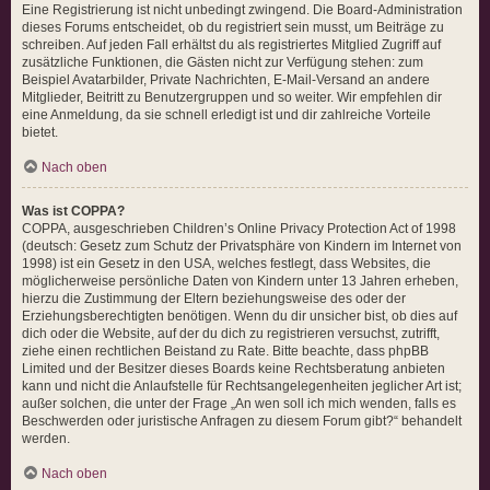
Eine Registrierung ist nicht unbedingt zwingend. Die Board-Administration
dieses Forums entscheidet, ob du registriert sein musst, um Beiträge zu
schreiben. Auf jeden Fall erhältst du als registriertes Mitglied Zugriff auf
zusätzliche Funktionen, die Gästen nicht zur Verfügung stehen: zum
Beispiel Avatarbilder, Private Nachrichten, E-Mail-Versand an andere
Mitglieder, Beitritt zu Benutzergruppen und so weiter. Wir empfehlen dir
eine Anmeldung, da sie schnell erledigt ist und dir zahlreiche Vorteile
bietet.
Nach oben
Was ist COPPA?
COPPA, ausgeschrieben Children’s Online Privacy Protection Act of 1998
(deutsch: Gesetz zum Schutz der Privatsphäre von Kindern im Internet von
1998) ist ein Gesetz in den USA, welches festlegt, dass Websites, die
möglicherweise persönliche Daten von Kindern unter 13 Jahren erheben,
hierzu die Zustimmung der Eltern beziehungsweise des oder der
Erziehungsberechtigten benötigen. Wenn du dir unsicher bist, ob dies auf
dich oder die Website, auf der du dich zu registrieren versuchst, zutrifft,
ziehe einen rechtlichen Beistand zu Rate. Bitte beachte, dass phpBB
Limited und der Besitzer dieses Boards keine Rechtsberatung anbieten
kann und nicht die Anlaufstelle für Rechtsangelegenheiten jeglicher Art ist;
außer solchen, die unter der Frage „An wen soll ich mich wenden, falls es
Beschwerden oder juristische Anfragen zu diesem Forum gibt?“ behandelt
werden.
Nach oben