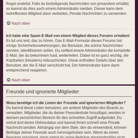
Regel erstellst. Falls du belästigende Nachrichten von jemandem erhältst,
so kannst du dies auch einem Administrator melden. Dieser kann dem
betreffenden Mitglied dann verbieten, Private Nachrichten zu versenden.
Nach oben
Ich habe eine Spam-E-Mail von einem Mitglied dieses Forums erhalten!
Es tut uns leid, das zu hören. Das E-Mail-Formular dieses Forums hat
einige Sicherheitsvorkehrungen, die Benutzer, die solche Nachrichten
senden, identifizieren sollen. Du solltest einem Administrator die komplette
E-Mail, die du bekommen hast, weiterleiten. Dabei ist es ganz wichtig, die
Kopfzeilen (Headers) mitzuschicken. Diese enthalten Details über den
Benutzer, der die E-Mail verschickt hat. Der Administrator kann dann
entsprechend reagieren.
Nach oben
Freunde und ignorierte Mitglieder
Wozu benötige ich die Listen der Freunde und ignorierten Mitglieder?
Du kannst diese Listen benutzen, um andere Mitglieder des Boards zu
verwalten. Mitglieder, die du deiner Freundesliste hinzufügst, werden in
deinem persönlichen Bereich für den schnellen Zugriff aufgelistet. Du
siehst dort deren Onlinestatus und kannst ihnen schnell eine Private
Nachricht senden. Abhängig von dem Style, den du verwendest, können
Beiträge deiner Freunde auch hervorgehoben sein. Wenn du einen
Benutzer ignorierst, dann siehst du seine Beiträge standardmäßig nicht.