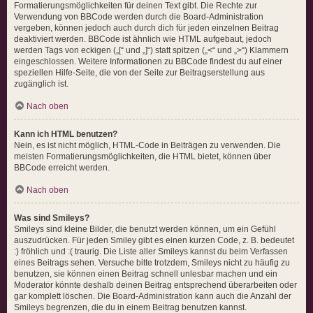
Formatierungsmöglichkeiten für deinen Text gibt. Die Rechte zur
Verwendung von BBCode werden durch die Board-Administration
vergeben, können jedoch auch durch dich für jeden einzelnen Beitrag
deaktiviert werden. BBCode ist ähnlich wie HTML aufgebaut, jedoch
werden Tags von eckigen („[“ und „]“) statt spitzen („<“ und „>“) Klammern
eingeschlossen. Weitere Informationen zu BBCode findest du auf einer
speziellen Hilfe-Seite, die von der Seite zur Beitragserstellung aus
zugänglich ist.
Nach oben
Kann ich HTML benutzen?
Nein, es ist nicht möglich, HTML-Code in Beiträgen zu verwenden. Die
meisten Formatierungsmöglichkeiten, die HTML bietet, können über
BBCode erreicht werden.
Nach oben
Was sind Smileys?
Smileys sind kleine Bilder, die benutzt werden können, um ein Gefühl
auszudrücken. Für jeden Smiley gibt es einen kurzen Code, z. B. bedeutet
:) fröhlich und :( traurig. Die Liste aller Smileys kannst du beim Verfassen
eines Beitrags sehen. Versuche bitte trotzdem, Smileys nicht zu häufig zu
benutzen, sie können einen Beitrag schnell unlesbar machen und ein
Moderator könnte deshalb deinen Beitrag entsprechend überarbeiten oder
gar komplett löschen. Die Board-Administration kann auch die Anzahl der
Smileys begrenzen, die du in einem Beitrag benutzen kannst.