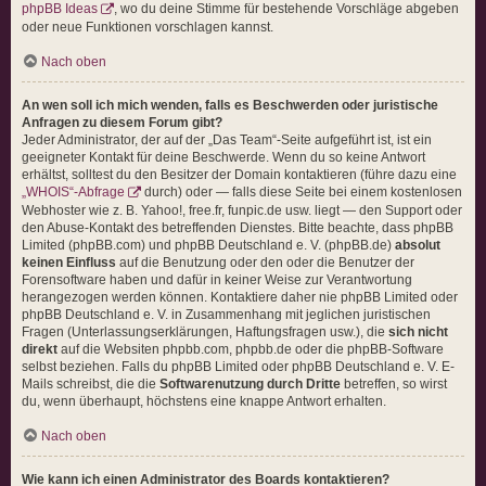
phpBB Ideas
, wo du deine Stimme für bestehende Vorschläge abgeben
oder neue Funktionen vorschlagen kannst.
Nach oben
An wen soll ich mich wenden, falls es Beschwerden oder juristische
Anfragen zu diesem Forum gibt?
Jeder Administrator, der auf der „Das Team“-Seite aufgeführt ist, ist ein
geeigneter Kontakt für deine Beschwerde. Wenn du so keine Antwort
erhältst, solltest du den Besitzer der Domain kontaktieren (führe dazu eine
„WHOIS“-Abfrage
durch) oder — falls diese Seite bei einem kostenlosen
Webhoster wie z. B. Yahoo!, free.fr, funpic.de usw. liegt — den Support oder
den Abuse-Kontakt des betreffenden Dienstes. Bitte beachte, dass phpBB
Limited (phpBB.com) und phpBB Deutschland e. V. (phpBB.de)
absolut
keinen Einfluss
auf die Benutzung oder den oder die Benutzer der
Forensoftware haben und dafür in keiner Weise zur Verantwortung
herangezogen werden können. Kontaktiere daher nie phpBB Limited oder
phpBB Deutschland e. V. in Zusammenhang mit jeglichen juristischen
Fragen (Unterlassungserklärungen, Haftungsfragen usw.), die
sich nicht
direkt
auf die Websiten phpbb.com, phpbb.de oder die phpBB-Software
selbst beziehen. Falls du phpBB Limited oder phpBB Deutschland e. V. E-
Mails schreibst, die die
Softwarenutzung durch Dritte
betreffen, so wirst
du, wenn überhaupt, höchstens eine knappe Antwort erhalten.
Nach oben
Wie kann ich einen Administrator des Boards kontaktieren?