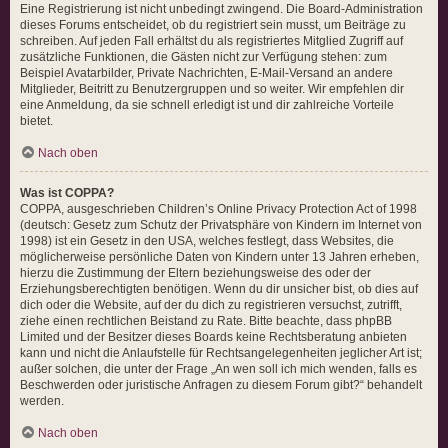
Eine Registrierung ist nicht unbedingt zwingend. Die Board-Administration
dieses Forums entscheidet, ob du registriert sein musst, um Beiträge zu
schreiben. Auf jeden Fall erhältst du als registriertes Mitglied Zugriff auf
zusätzliche Funktionen, die Gästen nicht zur Verfügung stehen: zum
Beispiel Avatarbilder, Private Nachrichten, E-Mail-Versand an andere
Mitglieder, Beitritt zu Benutzergruppen und so weiter. Wir empfehlen dir
eine Anmeldung, da sie schnell erledigt ist und dir zahlreiche Vorteile
bietet.
Nach oben
Was ist COPPA?
COPPA, ausgeschrieben Children’s Online Privacy Protection Act of 1998
(deutsch: Gesetz zum Schutz der Privatsphäre von Kindern im Internet von
1998) ist ein Gesetz in den USA, welches festlegt, dass Websites, die
möglicherweise persönliche Daten von Kindern unter 13 Jahren erheben,
hierzu die Zustimmung der Eltern beziehungsweise des oder der
Erziehungsberechtigten benötigen. Wenn du dir unsicher bist, ob dies auf
dich oder die Website, auf der du dich zu registrieren versuchst, zutrifft,
ziehe einen rechtlichen Beistand zu Rate. Bitte beachte, dass phpBB
Limited und der Besitzer dieses Boards keine Rechtsberatung anbieten
kann und nicht die Anlaufstelle für Rechtsangelegenheiten jeglicher Art ist;
außer solchen, die unter der Frage „An wen soll ich mich wenden, falls es
Beschwerden oder juristische Anfragen zu diesem Forum gibt?“ behandelt
werden.
Nach oben