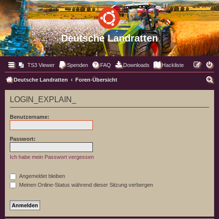
Deutsche Landratten
TS3 Viewer
Spenden
FAQ
Downloads
Hackliste
S
Deutsche Landratten
Foren-Übersicht
u
LOGIN_EXPLAIN_
c
h
Benutzername:
e
Passwort:
Ich habe mein Passwort vergessen
Angemeldet bleiben
Meinen Online-Status während dieser Sitzung verbergen