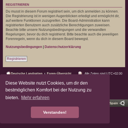
REGISTRIEREN
Du musst in diesem Forum registriert sein, um dich anmelden zu können.
Die Registrierung ist in wenigen Augenblicken erledigt und ermöglicht dir,
auf weitere Funktionen zuzugreifen. Die Board-Administration kann
registrierten Benutzern auch zusätzliche Berechtigungen zuweisen.
Beachte bitte unsere Nutzungsbedingungen und die verwandten
Regelungen, bevor du dich registrierst. Bitte beachte auch die jeweiligen
Forenregeln, wenn du dich in diesem Board bewegst.
Nutzungsbedingungen
|
Datenschutzerklärung
Registrieren
Deutsche Landratten
Foren-Übersicht
Alle Zeiten sind
UTC+02:00
Diese Website nutzt Cookies, um dir den
Powered by
phpBB
® Forum Software © phpBB Limited
Deutsche Übersetzung durch
phpBB.de
bestmöglichen Komfort bei der Nutzung zu
Datenschutz
|
Nutzungsbedingungen
bieten.
Mehr erfahren
Pro Ubuntu Lucid Style
Ported 3.3 by
phpBB Spain
Verstanden!