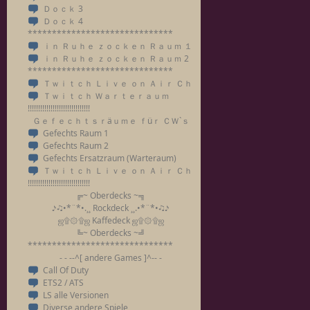
Ｄｏｃｋ 3
Ｄｏｃｋ 4
******************************
ｉｎ Ｒｕｈｅ ｚｏｃｋｅｎ Ｒａｕｍ １
ｉｎ Ｒｕｈｅ ｚｏｃｋｅｎ Ｒａｕｍ 2
******************************
Ｔｗｉｔｃｈ Ｌｉｖｅ ｏｎ Ａｉｒ Ｃｈａｎｅｌ
Ｔｗｉｔｃｈ Ｗａｒｔｅｒａｕｍ
!!!!!!!!!!!!!!!!!!!!!!!!!!!!!!
Ｇｅｆｅｃｈｔｓｒäｕｍｅ ｆüｒ ＣＷ`ｓ
Gefechts Raum 1
Gefechts Raum 2
Gefechts Ersatzraum (Warteraum)
Ｔｗｉｔｃｈ Ｌｉｖｅ ｏｎ Ａｉｒ Ｃｈａｎｅｌ für CW`s
!!!!!!!!!!!!!!!!!!!!!!!!!!!!!!
╔~ Oberdecks ~╗
♪♫•*¨*•.¸¸ Rockdeck ¸¸.•*¨*•♫♪
ஜ۩۞۩ஜ Kaffedeck ஜ۩۞۩ஜ
╚~ Oberdecks ~╝
******************************
- - --^[ andere Games ]^-- -
Call Of Duty
ETS2 / ATS
LS alle Versionen
Diverse andere Spiele