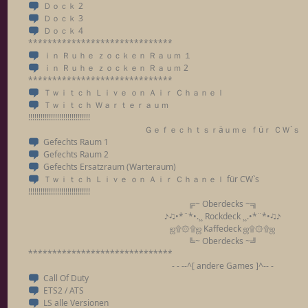
Ｄｏｃｋ 2
Ｄｏｃｋ 3
Ｄｏｃｋ 4
******************************
ｉｎ Ｒｕｈｅ ｚｏｃｋｅｎ Ｒａｕｍ １
ｉｎ Ｒｕｈｅ ｚｏｃｋｅｎ Ｒａｕｍ 2
******************************
Ｔｗｉｔｃｈ Ｌｉｖｅ ｏｎ Ａｉｒ Ｃｈａｎｅｌ
Ｔｗｉｔｃｈ Ｗａｒｔｅｒａｕｍ
!!!!!!!!!!!!!!!!!!!!!!!!!!!!!!
Ｇｅｆｅｃｈｔｓｒäｕｍｅ ｆüｒ ＣＷ`ｓ
Gefechts Raum 1
Gefechts Raum 2
Gefechts Ersatzraum (Warteraum)
Ｔｗｉｔｃｈ Ｌｉｖｅ ｏｎ Ａｉｒ Ｃｈａｎｅｌ für CW`s
!!!!!!!!!!!!!!!!!!!!!!!!!!!!!!
╔~ Oberdecks ~╗
♪♫•*¨*•.¸¸ Rockdeck ¸¸.•*¨*•♫♪
ஜ۩۞۩ஜ Kaffedeck ஜ۩۞۩ஜ
╚~ Oberdecks ~╝
******************************
- - --^[ andere Games ]^-- -
Call Of Duty
ETS2 / ATS
LS alle Versionen