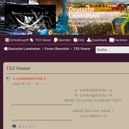
Deutsche
Landratten
deutschsprachige multigaming
Community
Schnellzugriff
TS3 Viewer
Spenden
FAQ
Downloads
Hackliste
Deutsche Landratten
Foren-Übersicht
TS3 Viewer
TS3 Viewer
⚓ Landratten Funk ⚓
User: 0 / 32
⟳
◌
╔~ Landungsbrücke ~╗
╚~ Landungsbrücke ~╝
WoWS٠EU server Zockbereit٠12571
******************************
Aktuell sind User online: 1
Users Rekord: 19
******************************
Ｄｏｃｋ 1