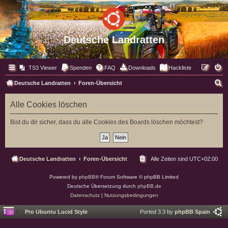
Deutsche Landratten
TS3 Viewer
Spenden
FAQ
Downloads
Hackliste
S
Deutsche Landratten
Foren-Übersicht
u
Alle Cookies löschen
c
h
Bist du dir sicher, dass du alle Cookies des Boards löschen möchtest?
e
Deutsche Landratten
Foren-Übersicht
Alle Zeiten sind
UTC+02:00
Powered by
phpBB
® Forum Software © phpBB Limited
Deutsche Übersetzung durch
phpBB.de
Datenschutz
|
Nutzungsbedingungen
Pro Ubuntu Lucid Style
Ported 3.3 by
phpBB Spain