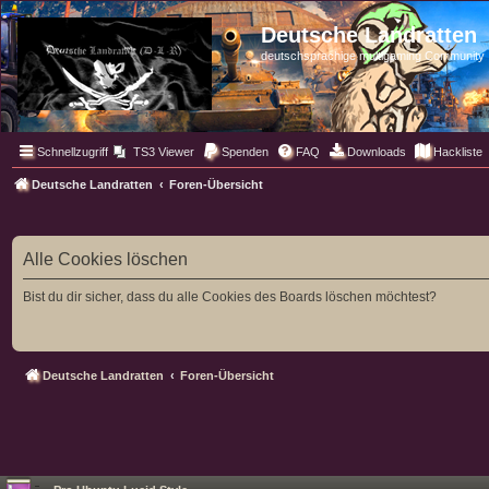
Deutsche Landratten
deutschsprachige multigaming Community
Schnellzugriff
TS3 Viewer
Spenden
FAQ
Downloads
Hackliste
Deutsche Landratten
Foren-Übersicht
Alle Cookies löschen
Bist du dir sicher, dass du alle Cookies des Boards löschen möchtest?
Deutsche Landratten
Foren-Übersicht