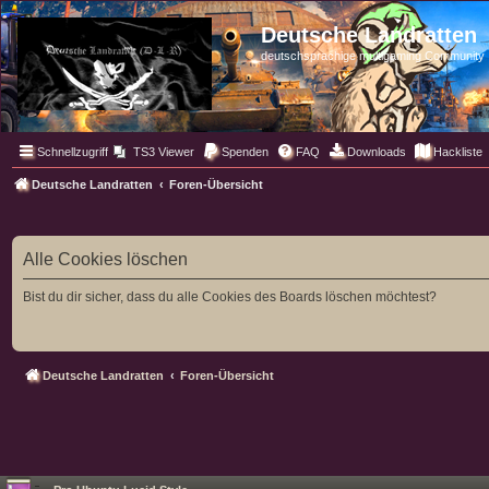
Deutsche Landratten
deutschsprachige multigaming Community
Schnellzugriff
TS3 Viewer
Spenden
FAQ
Downloads
Hackliste
Deutsche Landratten
Foren-Übersicht
Alle Cookies löschen
Bist du dir sicher, dass du alle Cookies des Boards löschen möchtest?
Deutsche Landratten
Foren-Übersicht