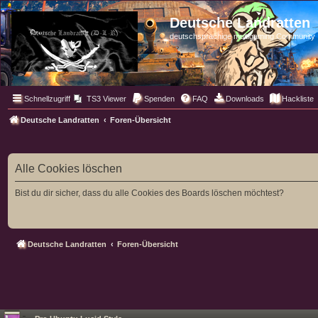
Deutsche Landratten
deutschsprachige multigaming Community
Schnellzugriff
TS3 Viewer
Spenden
FAQ
Downloads
Hackliste
Deutsche Landratten
Foren-Übersicht
Alle Cookies löschen
Bist du dir sicher, dass du alle Cookies des Boards löschen möchtest?
Deutsche Landratten
Foren-Übersicht