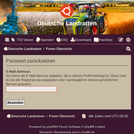
Deutsche Landratten
TS3 Viewer
Spenden
FAQ
Downloads
Hackliste
S
Deutsche Landratten
Foren-Übersicht
u
Passwort zurücksetzen
c
h
E-Mail-Adresse:
Du musst die E-Mail-Adresse angeben, die in deinem Profil hinterlegt ist. Diese hast
e
du bei der Registrierung angegeben oder nachträglich in deinem persönlichen
Bereich geändert.
Deutsche Landratten
Foren-Übersicht
Alle Zeiten sind
UTC+02:00
Powered by
phpBB
® Forum Software © phpBB Limited
Deutsche Übersetzung durch
phpBB.de