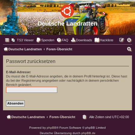
Deutsche Landratten
TS3 Viewer
Spenden
FAQ
Downloads
Hackliste
S
Deutsche Landratten
Foren-Übersicht
u
Passwort zurücksetzen
c
h
E-Mail-Adresse:
Du musst die E-Mail-Adresse angeben, die in deinem Profil hinterlegt ist. Diese hast
e
du bei der Registrierung angegeben oder nachträglich in deinem persönlichen
Bereich geändert.
Deutsche Landratten
Foren-Übersicht
Alle Zeiten sind
UTC+02:00
Powered by
phpBB
® Forum Software © phpBB Limited
Deutsche Übersetzung durch
phpBB.de