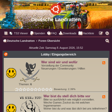
Deutsche Landratten
TS3 Viewer
Spenden
FAQ
Downloads
Hackliste
S
Deutsche Landratten
Foren-Übersicht
u
Aktuelle Zeit: Samstag 8. August 2026, 15:52
c
Lobby / Eingangsbereich
h
Wer sind wir und wofür
F
e
e
Vorstellung der Community
e
Neuerungen / Erweiterungen / Hilfen
d
-
W
e
r
Themen:
6
s
Bewertung: 2.39%
i
n
d
Wer bist du stell dich bitte vor
F
w
e
Bitte so ausführlich wie möglich vorstellen.
i
e
Weche Games Zockst du mit welchen
r
d
Ingamenamen
u
-
Woher bist du und was läst dich bei uns teilnehmen?
n
W