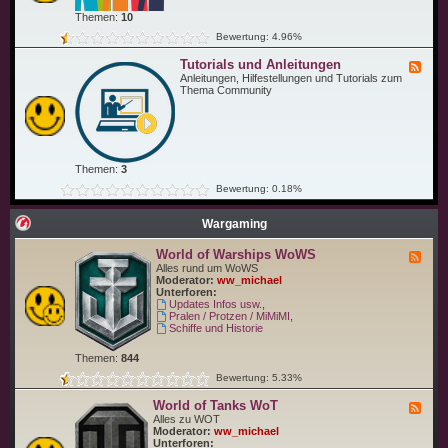
ü
C
n
Themen:
10
o
s
m
Bewertung: 4.96%
c
m
h
u
Tutorials und Anleitungen
e
F
n
u
e
Anleitungen, Hilfestellungen und Tutorials zum
i
n
e
Thema Community
t
d
d
y
C
-
T
o
T
r
.
u
e
t
f
o
f
Themen:
3
r
e
i
Bewertung: 0.18%
n
a
l
s
Wargaming
u
n
World of Warships WoWS
F
d
e
Alles rund um WoWS
A
e
Moderator:
ww_michael
n
d
Unterforen:
l
-
Updates Infos usw.
,
e
W
Pralen / Protzen / MiMiMI
,
i
o
Schiffe und Historie
t
r
u
l
n
Themen:
844
d
g
o
e
Bewertung: 5.33%
f
n
W
World of Tanks WoT
F
a
e
Alles zu WOT
r
e
Moderator:
ww_michael
s
d
Unterforen:
h