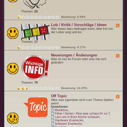
d
e
w
r
o
b
Themen:
20
f
i
ü
s
Bewertung: 9.56%
r
t
d
Lob / Kritik / Vorschläge / Ideen
F
u
e
Wer etwas dazu beitragen kann, bitte frei von
s
e
der Leber weg und los
t
d
e
-
l
Themen:
17
L
l
o
d
Bewertung: 8.27%
b
i
/
c
Neuerungen / Änderungen
F
K
h
e
Was ist neu im Forum oder was hat sich
r
b
e
geändert
i
i
d
t
t
-
i
t
N
k
e
e
/
v
u
V
o
Themen:
79
e
o
r
r
r
Bewertung: 24.45%
u
s
n
c
Off Topic
g
F
h
e
e
Alles was irgendwie nicht zum Thema Spielen
l
n
e
passt
ä
/
d
Unterforen:
g
Ä
-
Musikbox
,
e
n
O
Filme / Serien / Kino was schaut Ihr so ?
,
/
d
f
Last uns in Eure Küche schauen
,
I
e
f
Hardware Kramecke
,
d
r
T
Software Kramecke
,
e
u
o