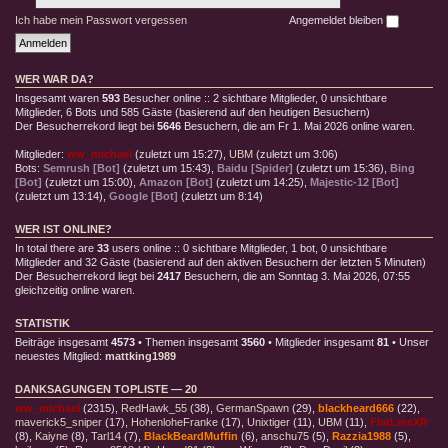
Ich habe mein Passwort vergessen
Angemeldet bleiben
WER WAR DA?
Insgesamt waren
593
Besucher online :: 2 sichtbare Mitglieder, 0 unsichtbare
Mitglieder, 6 Bots und 585 Gäste (basierend auf den heutigen Besuchern)
Der Besucherrekord liegt bei
5646
Besuchern, die am Fr 1. Mai 2026 online waren.
Mitglieder:
ww_michael
(
zuletzt um 15:27
),
UBM
(
zuletzt um 3:06
)
Bots:
Semrush [Bot]
(
zuletzt um 15:43
),
Baidu [Spider]
(
zuletzt um 15:36
),
Bing
[Bot]
(
zuletzt um 15:00
),
Amazon [Bot]
(
zuletzt um 14:25
),
Majestic-12 [Bot]
(
zuletzt um 13:14
),
Google [Bot]
(
zuletzt um 8:14
)
WER IST ONLINE?
In total there are
33
users online :: 0 sichtbare Mitglieder, 1 bot, 0 unsichtbare
Mitglieder and 32 Gäste (basierend auf den aktiven Besuchern der letzten 5 Minuten)
Der Besucherrekord liegt bei
2417
Besuchern, die am Sonntag 3. Mai 2026, 07:55
gleichzeitig online waren.
STATISTIK
Beiträge insgesamt
4573
• Themen insgesamt
3560
• Mitglieder insgesamt
81
• Unser
neuestes Mitglied:
mattking1989
DANKSAGUNGEN TOPLISTE — 20
ww_michael
(2315),
RedHawk_55
(38),
GermanSpawn
(29),
blackheard666
(22),
maverick5_sniper
(17),
HohenloheFranke
(17),
Unixtiger
(11),
UBM
(11),
FlatLineXR
(8),
Kaiyne
(8),
Tarl14
(7),
BlackBeardMuffin
(6),
anschu75
(5),
Razzia1988
(5),