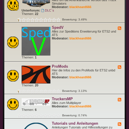
Alles um die Amerikanische Version des Truck
S
e
Simulators
i
d
Moderator:
blackheard666
m
-
Unterforum:
DLC`s
u
A
Themen:
22
l
m
a
Bewertung: 3.49%
e
t
r
o
SpedV
i
F
r
c
e
Alles zur Speditions Erweiterung für ETS2 und
(
a
e
ATS
E
n
d
Moderator:
blackheard666
T
T
-
S
r
S
2
u
p
)
c
e
k
d
Themen:
1
S
V
i
m
ProMods
F
u
e
Hier die Infos zu den ProMods für ETS2 unbd
l
e
ATS
a
d
Moderator:
blackheard666
t
-
o
P
Themen:
20
r
r
o
Bewertung: 3.13%
M
o
TruckersMP
F
d
e
Alles zum Multiplayer
s
e
Moderator:
blackheard666
d
Themen:
6
-
Bewertung: 0.74%
T
r
Tutorials und Anleitungen
u
F
c
e
Anleitungen Tutorials und Hilfestellungen zu