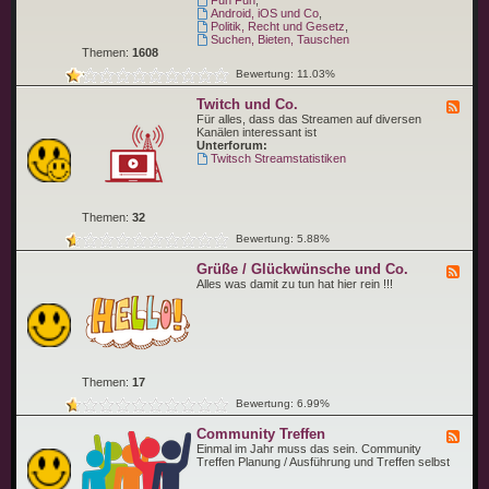
Fun Fun
,
e
n
p
Android, iOS und Co
,
n
g
i
Politik, Recht und Gesetz
,
e
c
Suchen, Bieten, Tauschen
n
Themen:
1608
Bewertung: 11.03%
Twitch und Co.
F
e
Für alles, dass das Streamen auf diversen
e
Kanälen interessant ist
d
Unterforum:
-
Twitsch Streamstatistiken
T
w
i
t
Themen:
32
c
h
Bewertung: 5.88%
u
n
Grüße / Glückwünsche und Co.
F
d
e
Alles was damit zu tun hat hier rein !!!
C
e
o
d
.
-
G
r
ü
ß
Themen:
17
e
/
Bewertung: 6.99%
G
l
Community Treffen
F
ü
e
Einmal im Jahr muss das sein. Community
c
e
Treffen Planung / Ausführung und Treffen selbst
k
d
w
-