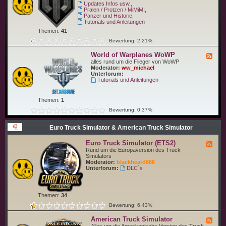
-
Updates Infos usw.
,
i
W
Pralen / Protzen / MiMiMI
,
p
o
Panzer und Historie
,
s
r
Tutorials und Anleitungen
W
l
o
Themen:
41
d
W
o
Bewertung: 2.21%
S
f
T
World of Warplanes WoWP
F
a
e
alles rund um die Flieger von WoWP
n
e
Moderator:
ww_michael
k
d
Unterforum:
s
-
Tutorials und Anleitungen
W
W
o
o
T
r
Themen:
1
l
d
Bewertung: 0.37%
o
f
Euro Truck Simulator & American Truck Simulator
W
a
r
Euro Truck Simulator (ETS2)
F
p
e
Rund um die Europaversion des Truck
l
e
Simulators
a
d
Moderator:
blackheard666
n
-
Unterforum:
DLC`s
e
E
s
u
W
r
o
o
W
Themen:
34
T
P
r
Bewertung: 6.43%
u
c
American Truck Simulator
F
k
e