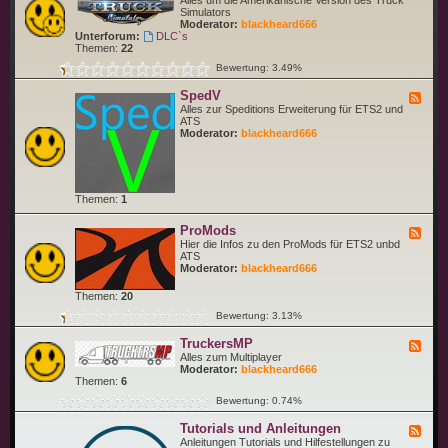
Alles um die Amerikanische Version des Truck
S
e
Simulators
i
d
Moderator:
blackheard666
m
-
Unterforum:
DLC`s
u
A
Themen:
22
l
m
a
Bewertung: 3.49%
e
t
r
o
SpedV
i
F
r
c
e
Alles zur Speditions Erweiterung für ETS2 und
(
a
e
ATS
E
n
d
Moderator:
blackheard666
T
T
-
S
r
S
2
u
p
)
c
e
k
d
Themen:
1
S
V
i
m
ProMods
F
u
e
Hier die Infos zu den ProMods für ETS2 unbd
l
e
ATS
a
d
Moderator:
blackheard666
t
-
o
P
Themen:
20
r
r
o
Bewertung: 3.13%
M
o
TruckersMP
F
d
e
Alles zum Multiplayer
s
e
Moderator:
blackheard666
d
Themen:
6
-
Bewertung: 0.74%
T
r
Tutorials und Anleitungen
u
F
c
e
Anleitungen Tutorials und Hilfestellungen zu