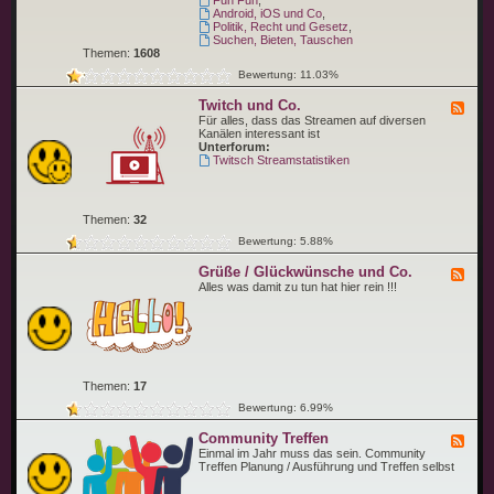
Fun Fun
,
e
n
p
Android, iOS und Co
,
n
g
i
Politik, Recht und Gesetz
,
e
c
Suchen, Bieten, Tauschen
n
Themen:
1608
Bewertung: 11.03%
Twitch und Co.
F
e
Für alles, dass das Streamen auf diversen
e
Kanälen interessant ist
d
Unterforum:
-
Twitsch Streamstatistiken
T
w
i
t
Themen:
32
c
h
Bewertung: 5.88%
u
n
Grüße / Glückwünsche und Co.
F
d
e
Alles was damit zu tun hat hier rein !!!
C
e
o
d
.
-
G
r
ü
ß
Themen:
17
e
/
Bewertung: 6.99%
G
l
Community Treffen
F
ü
e
Einmal im Jahr muss das sein. Community
c
e
Treffen Planung / Ausführung und Treffen selbst
k
d
w
-