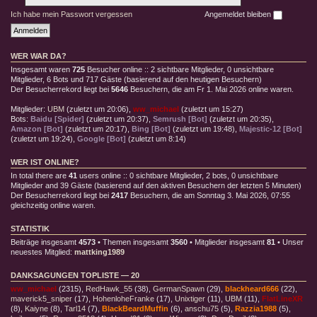
Ich habe mein Passwort vergessen
Angemeldet bleiben
WER WAR DA?
Insgesamt waren
725
Besucher online :: 2 sichtbare Mitglieder, 0 unsichtbare
Mitglieder, 6 Bots und 717 Gäste (basierend auf den heutigen Besuchern)
Der Besucherrekord liegt bei
5646
Besuchern, die am Fr 1. Mai 2026 online waren.
Mitglieder:
UBM
(
zuletzt um 20:06
),
ww_michael
(
zuletzt um 15:27
)
Bots:
Baidu [Spider]
(
zuletzt um 20:37
),
Semrush [Bot]
(
zuletzt um 20:35
),
Amazon [Bot]
(
zuletzt um 20:17
),
Bing [Bot]
(
zuletzt um 19:48
),
Majestic-12 [Bot]
(
zuletzt um 19:24
),
Google [Bot]
(
zuletzt um 8:14
)
WER IST ONLINE?
In total there are
41
users online :: 0 sichtbare Mitglieder, 2 bots, 0 unsichtbare
Mitglieder and 39 Gäste (basierend auf den aktiven Besuchern der letzten 5 Minuten)
Der Besucherrekord liegt bei
2417
Besuchern, die am Sonntag 3. Mai 2026, 07:55
gleichzeitig online waren.
STATISTIK
Beiträge insgesamt
4573
• Themen insgesamt
3560
• Mitglieder insgesamt
81
• Unser
neuestes Mitglied:
mattking1989
DANKSAGUNGEN TOPLISTE — 20
ww_michael
(2315),
RedHawk_55
(38),
GermanSpawn
(29),
blackheard666
(22),
maverick5_sniper
(17),
HohenloheFranke
(17),
Unixtiger
(11),
UBM
(11),
FlatLineXR
(8),
Kaiyne
(8),
Tarl14
(7),
BlackBeardMuffin
(6),
anschu75
(5),
Razzia1988
(5),