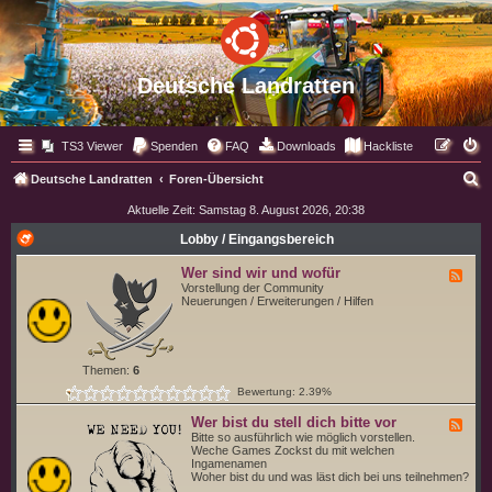
Deutsche Landratten
TS3 Viewer
Spenden
FAQ
Downloads
Hackliste
S
Deutsche Landratten
Foren-Übersicht
u
Aktuelle Zeit: Samstag 8. August 2026, 20:38
c
Lobby / Eingangsbereich
h
Wer sind wir und wofür
F
e
e
Vorstellung der Community
e
Neuerungen / Erweiterungen / Hilfen
d
-
W
e
r
Themen:
6
s
Bewertung: 2.39%
i
n
d
Wer bist du stell dich bitte vor
F
w
e
Bitte so ausführlich wie möglich vorstellen.
i
e
Weche Games Zockst du mit welchen
r
d
Ingamenamen
u
-
Woher bist du und was läst dich bei uns teilnehmen?
n
W