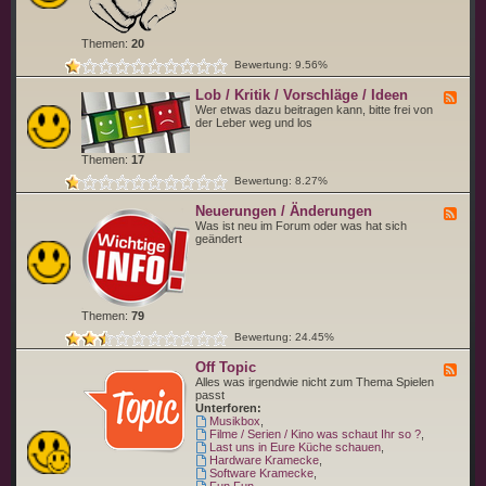
d
e
w
r
o
b
Themen:
20
f
i
ü
s
Bewertung: 9.56%
r
t
d
Lob / Kritik / Vorschläge / Ideen
F
u
e
Wer etwas dazu beitragen kann, bitte frei von
s
e
der Leber weg und los
t
d
e
-
l
Themen:
17
L
l
o
d
Bewertung: 8.27%
b
i
/
c
Neuerungen / Änderungen
F
K
h
e
Was ist neu im Forum oder was hat sich
r
b
e
geändert
i
i
d
t
t
-
i
t
N
k
e
e
/
v
u
V
o
Themen:
79
e
o
r
r
r
Bewertung: 24.45%
u
s
n
c
Off Topic
g
F
h
e
e
Alles was irgendwie nicht zum Thema Spielen
l
n
e
passt
ä
/
d
Unterforen:
g
Ä
-
Musikbox
,
e
n
O
Filme / Serien / Kino was schaut Ihr so ?
,
/
d
f
Last uns in Eure Küche schauen
,
I
e
f
Hardware Kramecke
,
d
r
T
Software Kramecke
,
e
u
o