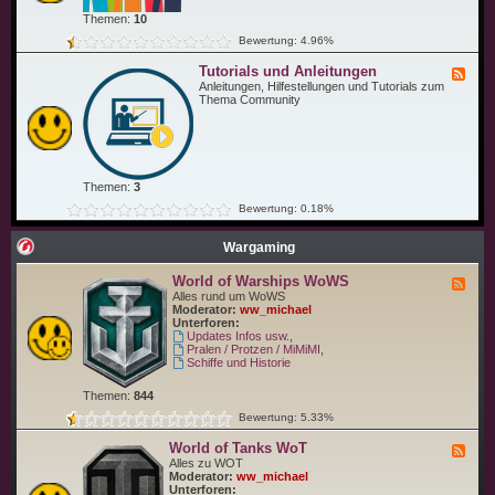
ü
C
n
Themen:
10
o
s
m
Bewertung: 4.96%
c
m
h
u
Tutorials und Anleitungen
e
F
n
u
e
Anleitungen, Hilfestellungen und Tutorials zum
i
n
e
Thema Community
t
d
d
y
C
-
T
o
T
r
.
u
e
t
f
o
f
Themen:
3
r
e
i
Bewertung: 0.18%
n
a
l
s
Wargaming
u
n
World of Warships WoWS
F
d
e
Alles rund um WoWS
A
e
Moderator:
ww_michael
n
d
Unterforen:
l
-
Updates Infos usw.
,
e
W
Pralen / Protzen / MiMiMI
,
i
o
Schiffe und Historie
t
r
u
l
n
Themen:
844
d
g
o
e
Bewertung: 5.33%
f
n
W
World of Tanks WoT
F
a
e
Alles zu WOT
r
e
Moderator:
ww_michael
s
d
Unterforen:
h