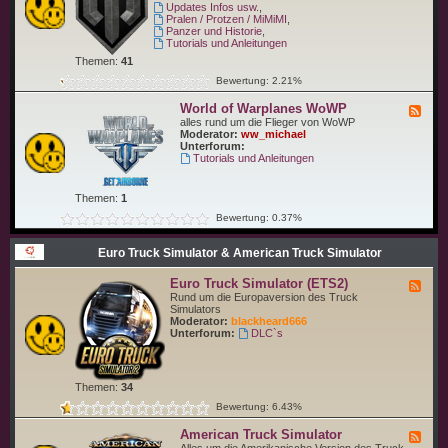
-
Updates Infos usw.
,
i
W
Pralen / Protzen / MiMiMI
,
p
o
Panzer und Historie
,
s
r
Tutorials und Anleitungen
W
l
o
Themen:
41
d
W
o
Bewertung: 2.21%
S
f
T
World of Warplanes WoWP
F
a
e
alles rund um die Flieger von WoWP
n
e
Moderator:
ww_michael
k
d
Unterforum:
s
-
Tutorials und Anleitungen
W
W
o
o
T
r
Themen:
1
l
d
Bewertung: 0.37%
o
f
Euro Truck Simulator & American Truck Simulator
W
a
r
Euro Truck Simulator (ETS2)
F
p
e
Rund um die Europaversion des Truck
l
e
Simulators
a
d
Moderator:
blackheard666
n
-
Unterforum:
DLC`s
e
E
s
u
W
r
o
o
W
Themen:
34
T
P
r
Bewertung: 6.43%
u
c
American Truck Simulator
F
k
e