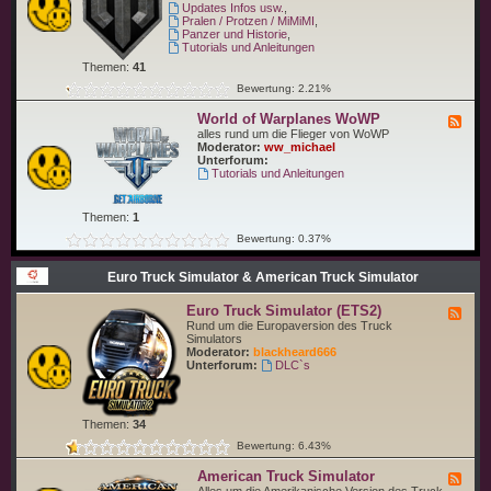
-
Updates Infos usw.
,
i
W
Pralen / Protzen / MiMiMI
,
p
o
Panzer und Historie
,
s
r
Tutorials und Anleitungen
W
l
o
Themen:
41
d
W
o
Bewertung: 2.21%
S
f
T
World of Warplanes WoWP
F
a
e
alles rund um die Flieger von WoWP
n
e
Moderator:
ww_michael
k
d
Unterforum:
s
-
Tutorials und Anleitungen
W
W
o
o
T
r
Themen:
1
l
d
Bewertung: 0.37%
o
f
Euro Truck Simulator & American Truck Simulator
W
a
r
Euro Truck Simulator (ETS2)
F
p
e
Rund um die Europaversion des Truck
l
e
Simulators
a
d
Moderator:
blackheard666
n
-
Unterforum:
DLC`s
e
E
s
u
W
r
o
o
W
Themen:
34
T
P
r
Bewertung: 6.43%
u
c
American Truck Simulator
F
k
e