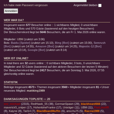
Ich habe mein Passwort vergessen
Angemeldet bleiben
WER WAR DA?
Insgesamt waren
577
Besucher online :: 1 sichtbares Mitglied, 0 unsichtbare
Mitglieder, 6 Bots und 570 Gäste (basierend auf den heutigen Besuchern)
Der Besucherrekord liegt bei
5646
Besuchern, die am Fr 1. Mai 2026 online waren.
Mitglieder:
UBM
(
zuletzt um 3:06
)
Bots:
Baidu [Spider]
(
zuletzt um 15:10
),
Bing [Bot]
(
zuletzt um 15:00
),
Semrush
[Bot]
(
zuletzt um 14:55
),
Amazon [Bot]
(
zuletzt um 14:25
),
Majestic-12 [Bot]
(
zuletzt um 13:14
),
Google [Bot]
(
zuletzt um 8:14
)
WER IST ONLINE?
In total there are
32
users online :: 0 sichtbare Mitglieder, 0 bots, 0 unsichtbare
Mitglieder and 32 Gäste (basierend auf den aktiven Besuchern der letzten 5 Minuten)
Der Besucherrekord liegt bei
2417
Besuchern, die am Sonntag 3. Mai 2026, 07:55
gleichzeitig online waren.
STATISTIK
Beiträge insgesamt
4573
• Themen insgesamt
3560
• Mitglieder insgesamt
81
• Unser
neuestes Mitglied:
mattking1989
DANKSAGUNGEN TOPLISTE — 20
ww_michael
(2315),
RedHawk_55
(38),
GermanSpawn
(29),
blackheard666
(22),
maverick5_sniper
(17),
HohenloheFranke
(17),
Unixtiger
(11),
UBM
(11),
FlatLineXR
(8),
Kaiyne
(8),
Tarl14
(7),
BlackBeardMuffin
(6),
anschu75
(5),
Razzia1988
(5),