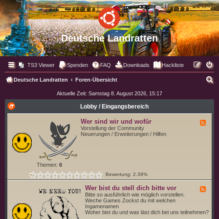
Deutsche Landratten
TS3 Viewer
Spenden
FAQ
Downloads
Hackliste
S
Deutsche Landratten
Foren-Übersicht
u
Aktuelle Zeit: Samstag 8. August 2026, 15:17
c
Lobby / Eingangsbereich
h
Wer sind wir und wofür
F
e
e
Vorstellung der Community
e
Neuerungen / Erweiterungen / Hilfen
d
-
W
e
r
Themen:
6
s
Bewertung: 2.39%
i
n
d
Wer bist du stell dich bitte vor
F
w
e
Bitte so ausführlich wie möglich vorstellen.
i
e
Weche Games Zockst du mit welchen
r
d
Ingamenamen
u
-
Woher bist du und was läst dich bei uns teilnehmen?
n
W