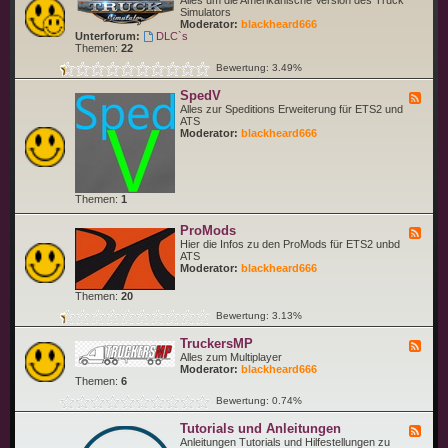
Alles um die Amerikanische Version des Truck
S
e
Simulators
i
d
Moderator:
blackheard666
m
-
Unterforum:
DLC`s
u
A
Themen:
22
l
m
a
Bewertung: 3.49%
e
t
r
o
SpedV
i
F
r
c
e
Alles zur Speditions Erweiterung für ETS2 und
(
a
e
ATS
E
n
d
Moderator:
blackheard666
T
T
-
S
r
S
2
u
p
)
c
e
k
d
Themen:
1
S
V
i
m
ProMods
F
u
e
Hier die Infos zu den ProMods für ETS2 unbd
l
e
ATS
a
d
Moderator:
blackheard666
t
-
o
P
Themen:
20
r
r
o
Bewertung: 3.13%
M
o
TruckersMP
F
d
e
Alles zum Multiplayer
s
e
Moderator:
blackheard666
d
Themen:
6
-
Bewertung: 0.74%
T
r
Tutorials und Anleitungen
u
F
c
e
Anleitungen Tutorials und Hilfestellungen zu