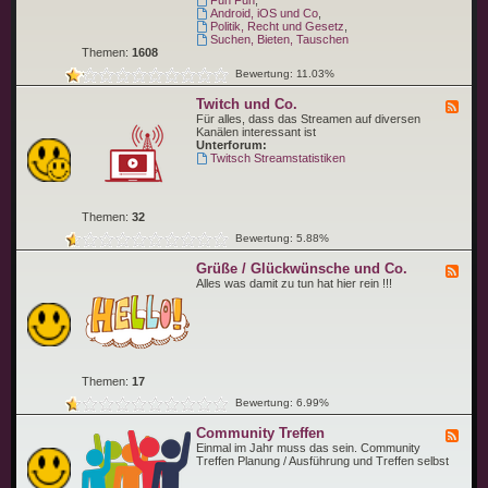
Fun Fun
,
e
n
p
Android, iOS und Co
,
n
g
i
Politik, Recht und Gesetz
,
e
c
Suchen, Bieten, Tauschen
n
Themen:
1608
Bewertung: 11.03%
Twitch und Co.
F
e
Für alles, dass das Streamen auf diversen
e
Kanälen interessant ist
d
Unterforum:
-
Twitsch Streamstatistiken
T
w
i
t
Themen:
32
c
h
Bewertung: 5.88%
u
n
Grüße / Glückwünsche und Co.
F
d
e
Alles was damit zu tun hat hier rein !!!
C
e
o
d
.
-
G
r
ü
ß
Themen:
17
e
/
Bewertung: 6.99%
G
l
Community Treffen
F
ü
e
Einmal im Jahr muss das sein. Community
c
e
Treffen Planung / Ausführung und Treffen selbst
k
d
w
-