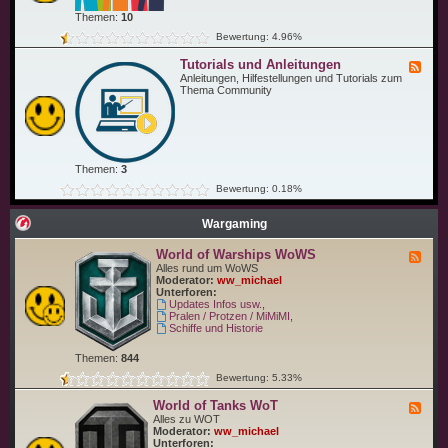
ü
C
n
Themen:
10
o
s
m
Bewertung: 4.96%
c
m
h
u
Tutorials und Anleitungen
e
F
n
u
e
Anleitungen, Hilfestellungen und Tutorials zum
i
n
e
Thema Community
t
d
d
y
C
-
T
o
T
r
.
u
e
t
f
o
f
Themen:
3
r
e
i
Bewertung: 0.18%
n
a
l
s
Wargaming
u
n
World of Warships WoWS
F
d
e
Alles rund um WoWS
A
e
Moderator:
ww_michael
n
d
Unterforen:
l
-
Updates Infos usw.
,
e
W
Pralen / Protzen / MiMiMI
,
i
o
Schiffe und Historie
t
r
u
l
n
Themen:
844
d
g
o
e
Bewertung: 5.33%
f
n
W
World of Tanks WoT
F
a
e
Alles zu WOT
r
e
Moderator:
ww_michael
s
d
Unterforen:
h