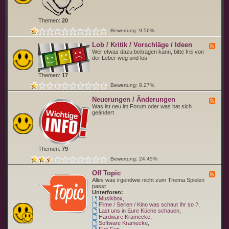
d
e
w
r
o
b
Themen:
20
f
i
ü
s
Bewertung: 9.56%
r
t
d
Lob / Kritik / Vorschläge / Ideen
F
u
e
Wer etwas dazu beitragen kann, bitte frei von
s
e
der Leber weg und los
t
d
e
-
l
Themen:
17
L
l
o
d
Bewertung: 8.27%
b
i
/
c
Neuerungen / Änderungen
F
K
h
e
Was ist neu im Forum oder was hat sich
r
b
e
geändert
i
i
d
t
t
-
i
t
N
k
e
e
/
v
u
V
o
Themen:
79
e
o
r
r
r
Bewertung: 24.45%
u
s
n
c
Off Topic
g
F
h
e
e
Alles was irgendwie nicht zum Thema Spielen
l
n
e
passt
ä
/
d
Unterforen:
g
Ä
-
Musikbox
,
e
n
O
Filme / Serien / Kino was schaut Ihr so ?
,
/
d
f
Last uns in Eure Küche schauen
,
I
e
f
Hardware Kramecke
,
d
r
T
Software Kramecke
,
e
u
o