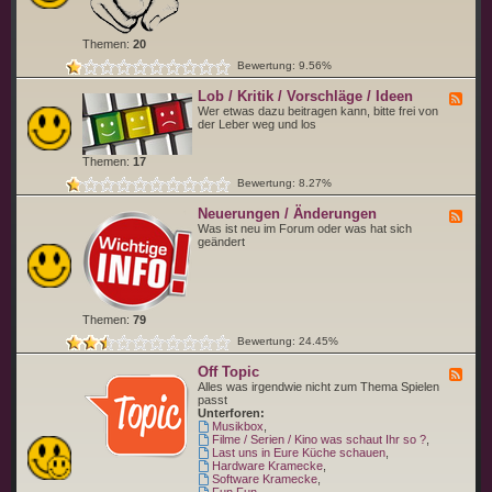
d
e
w
r
o
b
Themen:
20
f
i
ü
s
Bewertung: 9.56%
r
t
d
Lob / Kritik / Vorschläge / Ideen
F
u
e
Wer etwas dazu beitragen kann, bitte frei von
s
e
der Leber weg und los
t
d
e
-
l
Themen:
17
L
l
o
d
Bewertung: 8.27%
b
i
/
c
Neuerungen / Änderungen
F
K
h
e
Was ist neu im Forum oder was hat sich
r
b
e
geändert
i
i
d
t
t
-
i
t
N
k
e
e
/
v
u
V
o
Themen:
79
e
o
r
r
r
Bewertung: 24.45%
u
s
n
c
Off Topic
g
F
h
e
e
Alles was irgendwie nicht zum Thema Spielen
l
n
e
passt
ä
/
d
Unterforen:
g
Ä
-
Musikbox
,
e
n
O
Filme / Serien / Kino was schaut Ihr so ?
,
/
d
f
Last uns in Eure Küche schauen
,
I
e
f
Hardware Kramecke
,
d
r
T
Software Kramecke
,
e
u
o