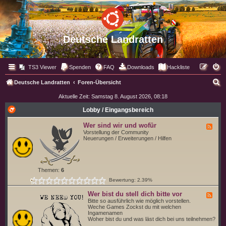
Deutsche Landratten
TS3 Viewer
Spenden
FAQ
Downloads
Hackliste
S
Deutsche Landratten
Foren-Übersicht
u
Aktuelle Zeit: Samstag 8. August 2026, 08:18
c
Lobby / Eingangsbereich
h
Wer sind wir und wofür
F
e
e
Vorstellung der Community
e
Neuerungen / Erweiterungen / Hilfen
d
-
W
e
r
Themen:
6
s
Bewertung: 2.39%
i
n
d
Wer bist du stell dich bitte vor
F
w
e
Bitte so ausführlich wie möglich vorstellen.
i
e
Weche Games Zockst du mit welchen
r
d
Ingamenamen
u
-
Woher bist du und was läst dich bei uns teilnehmen?
n
W