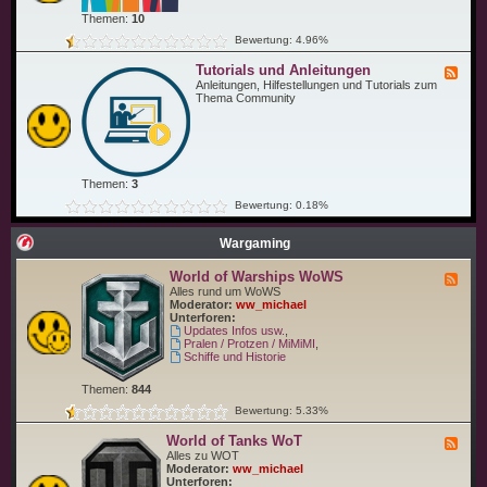
ü
C
n
Themen:
10
o
s
m
Bewertung: 4.96%
c
m
h
u
Tutorials und Anleitungen
e
F
n
u
e
Anleitungen, Hilfestellungen und Tutorials zum
i
n
e
Thema Community
t
d
d
y
C
-
T
o
T
r
.
u
e
t
f
o
f
Themen:
3
r
e
i
Bewertung: 0.18%
n
a
l
s
Wargaming
u
n
World of Warships WoWS
F
d
e
Alles rund um WoWS
A
e
Moderator:
ww_michael
n
d
Unterforen:
l
-
Updates Infos usw.
,
e
W
Pralen / Protzen / MiMiMI
,
i
o
Schiffe und Historie
t
r
u
l
n
Themen:
844
d
g
o
e
Bewertung: 5.33%
f
n
W
World of Tanks WoT
F
a
e
Alles zu WOT
r
e
Moderator:
ww_michael
s
d
Unterforen:
h