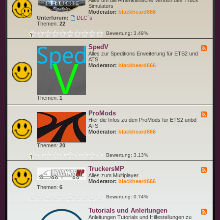
Alles um die Amerikanische Version des Truck
S
e
Simulators
i
d
Moderator:
blackheard666
m
-
Unterforum:
DLC`s
u
A
Themen:
22
l
m
a
Bewertung: 3.49%
e
t
r
o
SpedV
i
F
r
c
e
Alles zur Speditions Erweiterung für ETS2 und
(
a
e
ATS
E
n
d
Moderator:
blackheard666
T
T
-
S
r
S
2
u
p
)
c
e
k
d
Themen:
1
S
V
i
m
ProMods
F
u
e
Hier die Infos zu den ProMods für ETS2 unbd
l
e
ATS
a
d
Moderator:
blackheard666
t
-
o
P
Themen:
20
r
r
o
Bewertung: 3.13%
M
o
TruckersMP
F
d
e
Alles zum Multiplayer
s
e
Moderator:
blackheard666
d
Themen:
6
-
Bewertung: 0.74%
T
r
Tutorials und Anleitungen
u
F
c
e
Anleitungen Tutorials und Hilfestellungen zu