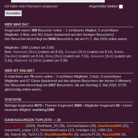
Ich habe mein Passwort vergessen
Angemeldet bleiben
WER WAR DA?
Insgesamt waren
308
Besucher online :: 1 sichtbares Mitglied, 0 unsichtbare
Mitglieder, 6 Bots und 301 Gäste (basierend auf den heutigen Besuchern)
Der Besucherrekord liegt bei
5646
Besuchern, die am Fr 1. Mai 2026 online waren.
Mitglieder:
UBM
(
zuletzt um 3:06
)
Bots:
Semrush [Bot]
(
zuletzt um 8:15
),
Google [Bot]
(
zuletzt um 8:14
),
Baidu
[Spider]
(
zuletzt um 8:14
),
Bing [Bot]
(
zuletzt um 7:16
),
Amazon [Bot]
(
zuletzt um
5:16
),
Majestic-12 [Bot]
(
zuletzt um 3:30
)
WER IST ONLINE?
In total there are
70
users online :: 0 sichtbare Mitglieder, 3 bots, 0 unsichtbare
Mitglieder and 67 Gäste (basierend auf den aktiven Besuchern der letzten 5 Minuten)
Der Besucherrekord liegt bei
2417
Besuchern, die am Sonntag 3. Mai 2026, 07:55
gleichzeitig online waren.
STATISTIK
Beiträge insgesamt
4573
• Themen insgesamt
3560
• Mitglieder insgesamt
81
• Unser
neuestes Mitglied:
mattking1989
DANKSAGUNGEN TOPLISTE — 20
ww_michael
(2315),
RedHawk_55
(38),
GermanSpawn
(29),
blackheard666
(22),
maverick5_sniper
(17),
HohenloheFranke
(17),
Unixtiger
(11),
UBM
(11),
FlatLineXR
(8),
Kaiyne
(8),
Tarl14
(7),
BlackBeardMuffin
(6),
anschu75
(5),
Razzia1988
(5),