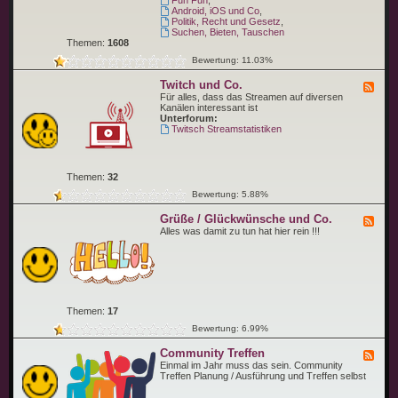
Fun Fun
,
e
n
p
Android, iOS und Co
,
n
g
i
Politik, Recht und Gesetz
,
e
c
Suchen, Bieten, Tauschen
n
Themen:
1608
Bewertung: 11.03%
Twitch und Co.
F
e
Für alles, dass das Streamen auf diversen
e
Kanälen interessant ist
d
Unterforum:
-
Twitsch Streamstatistiken
T
w
i
t
Themen:
32
c
h
Bewertung: 5.88%
u
n
Grüße / Glückwünsche und Co.
F
d
e
Alles was damit zu tun hat hier rein !!!
C
e
o
d
.
-
G
r
ü
ß
Themen:
17
e
/
Bewertung: 6.99%
G
l
Community Treffen
F
ü
e
Einmal im Jahr muss das sein. Community
c
e
Treffen Planung / Ausführung und Treffen selbst
k
d
w
-