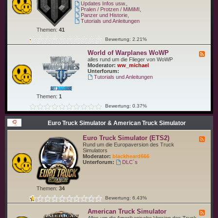
-
Updates Infos usw.
,
i
W
Pralen / Protzen / MiMiMI
,
p
o
Panzer und Historie
,
s
r
Tutorials und Anleitungen
W
l
o
Themen:
41
d
W
o
Bewertung: 2.21%
S
f
T
World of Warplanes WoWP
F
a
e
alles rund um die Flieger von WoWP
n
e
Moderator:
ww_michael
k
d
Unterforum:
s
-
Tutorials und Anleitungen
W
W
o
o
T
r
Themen:
1
l
d
Bewertung: 0.37%
o
f
Euro Truck Simulator & American Truck Simulator
W
a
r
Euro Truck Simulator (ETS2)
F
p
e
Rund um die Europaversion des Truck
l
e
Simulators
a
d
Moderator:
blackheard666
n
-
Unterforum:
DLC`s
e
E
s
u
W
r
o
o
W
Themen:
34
T
P
r
Bewertung: 6.43%
u
c
American Truck Simulator
F
k
e