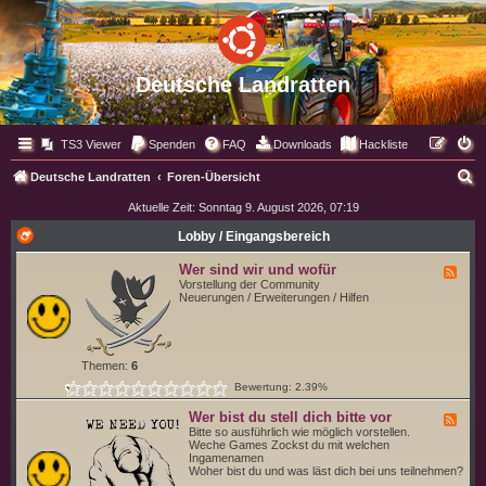
Deutsche Landratten
TS3 Viewer
Spenden
FAQ
Downloads
Hackliste
S
Deutsche Landratten
Foren-Übersicht
u
Aktuelle Zeit: Sonntag 9. August 2026, 07:19
c
Lobby / Eingangsbereich
h
Wer sind wir und wofür
F
e
e
Vorstellung der Community
e
Neuerungen / Erweiterungen / Hilfen
d
-
W
e
r
Themen:
6
s
Bewertung: 2.39%
i
n
d
Wer bist du stell dich bitte vor
F
w
e
Bitte so ausführlich wie möglich vorstellen.
i
e
Weche Games Zockst du mit welchen
r
d
Ingamenamen
u
-
Woher bist du und was läst dich bei uns teilnehmen?
n
W