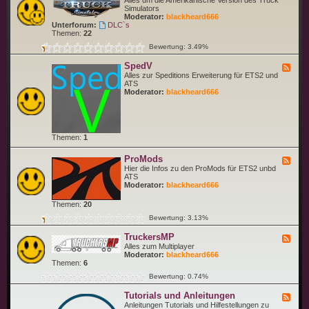
Alles um die Amerikanische Version des Truck
S
e
Simulators
i
d
Moderator:
blackheard666
m
-
Unterforum:
DLC`s
u
A
Themen:
22
l
m
a
Bewertung: 3.49%
e
t
r
o
SpedV
i
F
r
c
e
Alles zur Speditions Erweiterung für ETS2 und
(
a
e
ATS
E
n
d
Moderator:
blackheard666
T
T
-
S
r
S
2
u
p
)
c
e
k
d
Themen:
1
S
V
i
m
ProMods
F
u
e
Hier die Infos zu den ProMods für ETS2 unbd
l
e
ATS
a
d
Moderator:
blackheard666
t
-
o
P
Themen:
20
r
r
o
Bewertung: 3.13%
M
o
TruckersMP
F
d
e
Alles zum Multiplayer
s
e
Moderator:
blackheard666
d
Themen:
6
-
Bewertung: 0.74%
T
r
Tutorials und Anleitungen
u
F
c
e
Anleitungen Tutorials und Hilfestellungen zu