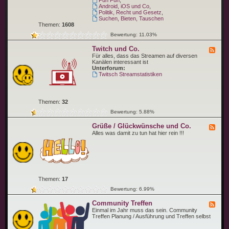
Fun Fun
,
e
n
p
Android, iOS und Co
,
n
g
i
Politik, Recht und Gesetz
,
e
c
Suchen, Bieten, Tauschen
n
Themen:
1608
Bewertung: 11.03%
Twitch und Co.
F
e
Für alles, dass das Streamen auf diversen
e
Kanälen interessant ist
d
Unterforum:
-
Twitsch Streamstatistiken
T
w
i
t
Themen:
32
c
h
Bewertung: 5.88%
u
n
Grüße / Glückwünsche und Co.
F
d
e
Alles was damit zu tun hat hier rein !!!
C
e
o
d
.
-
G
r
ü
ß
Themen:
17
e
/
Bewertung: 6.99%
G
l
Community Treffen
F
ü
e
Einmal im Jahr muss das sein. Community
c
e
Treffen Planung / Ausführung und Treffen selbst
k
d
w
-