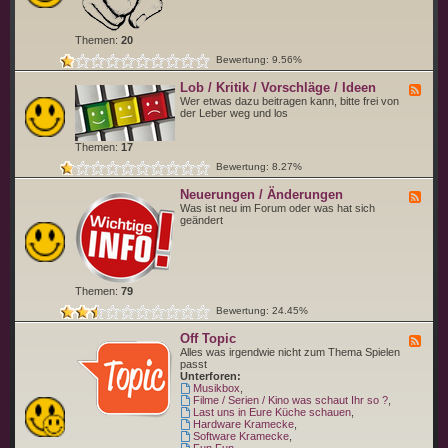
d
e
w
r
o
b
Themen:
20
f
i
ü
s
Bewertung: 9.56%
r
t
d
Lob / Kritik / Vorschläge / Ideen
F
u
e
Wer etwas dazu beitragen kann, bitte frei von
s
e
der Leber weg und los
t
d
e
-
l
Themen:
17
L
l
o
d
Bewertung: 8.27%
b
i
/
c
Neuerungen / Änderungen
F
K
h
e
Was ist neu im Forum oder was hat sich
r
b
e
geändert
i
i
d
t
t
-
i
t
N
k
e
e
/
v
u
V
o
Themen:
79
e
o
r
r
r
Bewertung: 24.45%
u
s
n
c
Off Topic
g
F
h
e
e
Alles was irgendwie nicht zum Thema Spielen
l
n
e
passt
ä
/
d
Unterforen:
g
Ä
-
Musikbox
,
e
n
O
Filme / Serien / Kino was schaut Ihr so ?
,
/
d
f
Last uns in Eure Küche schauen
,
I
e
f
Hardware Kramecke
,
d
r
T
Software Kramecke
,
e
u
o