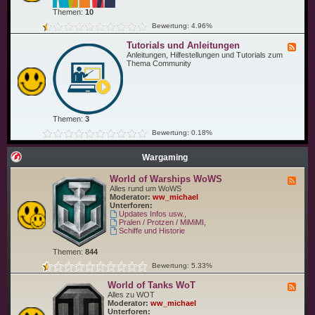
ü
C
n
Themen:
10
o
s
m
Bewertung: 4.96%
c
m
h
u
Tutorials und Anleitungen
e
F
n
u
e
Anleitungen, Hilfestellungen und Tutorials zum
i
n
e
Thema Community
t
d
d
y
C
-
T
o
T
r
.
u
e
t
f
o
f
Themen:
3
r
e
i
Bewertung: 0.18%
n
a
l
s
Wargaming
u
n
World of Warships WoWS
F
d
e
Alles rund um WoWS
A
e
Moderator:
ww_michael
n
d
Unterforen:
l
-
Updates Infos usw.
,
e
W
Pralen / Protzen / MiMiMI
,
i
o
Schiffe und Historie
t
r
u
l
n
Themen:
844
d
g
o
e
Bewertung: 5.33%
f
n
W
World of Tanks WoT
F
a
e
Alles zu WOT
r
e
Moderator:
ww_michael
s
d
Unterforen:
h