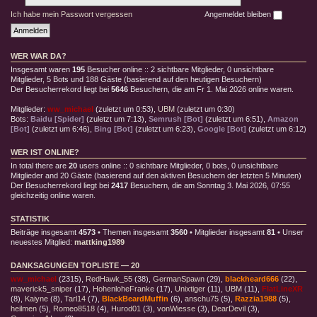
Ich habe mein Passwort vergessen
Angemeldet bleiben
WER WAR DA?
Insgesamt waren
195
Besucher online :: 2 sichtbare Mitglieder, 0 unsichtbare
Mitglieder, 5 Bots und 188 Gäste (basierend auf den heutigen Besuchern)
Der Besucherrekord liegt bei
5646
Besuchern, die am Fr 1. Mai 2026 online waren.
Mitglieder:
ww_michael
(
zuletzt um 0:53
),
UBM
(
zuletzt um 0:30
)
Bots:
Baidu [Spider]
(
zuletzt um 7:13
),
Semrush [Bot]
(
zuletzt um 6:51
),
Amazon
[Bot]
(
zuletzt um 6:46
),
Bing [Bot]
(
zuletzt um 6:23
),
Google [Bot]
(
zuletzt um 6:12
)
WER IST ONLINE?
In total there are
20
users online :: 0 sichtbare Mitglieder, 0 bots, 0 unsichtbare
Mitglieder and 20 Gäste (basierend auf den aktiven Besuchern der letzten 5 Minuten)
Der Besucherrekord liegt bei
2417
Besuchern, die am Sonntag 3. Mai 2026, 07:55
gleichzeitig online waren.
STATISTIK
Beiträge insgesamt
4573
• Themen insgesamt
3560
• Mitglieder insgesamt
81
• Unser
neuestes Mitglied:
mattking1989
DANKSAGUNGEN TOPLISTE — 20
ww_michael
(2315),
RedHawk_55
(38),
GermanSpawn
(29),
blackheard666
(22),
maverick5_sniper
(17),
HohenloheFranke
(17),
Unixtiger
(11),
UBM
(11),
FlatLineXR
(8),
Kaiyne
(8),
Tarl14
(7),
BlackBeardMuffin
(6),
anschu75
(5),
Razzia1988
(5),
heilmen
(5),
Romeo8518
(4),
Hurod01
(3),
vonWiesse
(3),
DearDevil
(3),