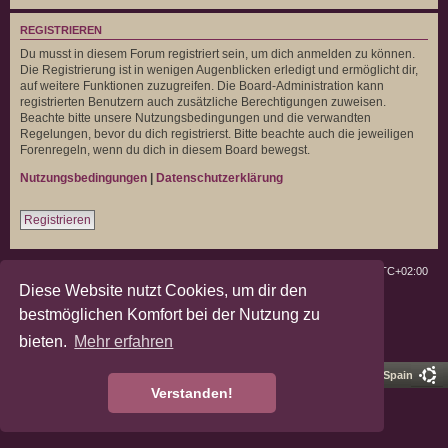
REGISTRIEREN
Du musst in diesem Forum registriert sein, um dich anmelden zu können.
Die Registrierung ist in wenigen Augenblicken erledigt und ermöglicht dir,
auf weitere Funktionen zuzugreifen. Die Board-Administration kann
registrierten Benutzern auch zusätzliche Berechtigungen zuweisen.
Beachte bitte unsere Nutzungsbedingungen und die verwandten
Regelungen, bevor du dich registrierst. Bitte beachte auch die jeweiligen
Forenregeln, wenn du dich in diesem Board bewegst.
Nutzungsbedingungen
|
Datenschutzerklärung
Registrieren
Deutsche Landratten
Foren-Übersicht
Alle Zeiten sind
UTC+02:00
Diese Website nutzt Cookies, um dir den
Powered by
phpBB
® Forum Software © phpBB Limited
bestmöglichen Komfort bei der Nutzung zu
Deutsche Übersetzung durch
phpBB.de
bieten.
Mehr erfahren
Datenschutz
|
Nutzungsbedingungen
Pro Ubuntu Lucid Style
Ported 3.3 by
phpBB Spain
Verstanden!