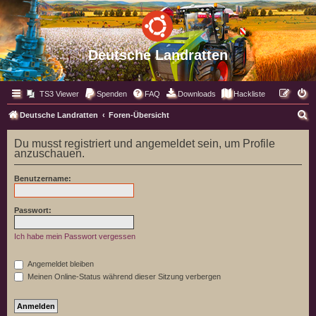
Deutsche Landratten
TS3 Viewer
Spenden
FAQ
Downloads
Hackliste
S
Deutsche Landratten
Foren-Übersicht
u
Du musst registriert und angemeldet sein, um Profile
c
anzuschauen.
h
Benutzername:
e
Passwort:
Ich habe mein Passwort vergessen
Angemeldet bleiben
Meinen Online-Status während dieser Sitzung verbergen