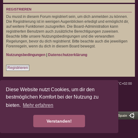
REGISTRIEREN
Du musst in diesem Forum registriert sein, um dich anmelden zu können.
Die Registrierung ist in wenigen Augenblicken erledigt und ermöglicht dir,
auf weitere Funktionen zuzugreifen. Die Board-Administration kann
registrierten Benutzern auch zusätzliche Berechtigungen zuweisen.
Beachte bitte unsere Nutzungsbedingungen und die verwandten
Regelungen, bevor du dich registrierst. Bitte beachte auch die jeweiligen
Forenregeln, wenn du dich in diesem Board bewegst.
Nutzungsbedingungen
|
Datenschutzerklärung
Registrieren
Deutsche Landratten
Foren-Übersicht
Alle Zeiten sind
UTC+02:00
Diese Website nutzt Cookies, um dir den
Powered by
phpBB
® Forum Software © phpBB Limited
bestmöglichen Komfort bei der Nutzung zu
Deutsche Übersetzung durch
phpBB.de
bieten.
Mehr erfahren
Datenschutz
|
Nutzungsbedingungen
Pro Ubuntu Lucid Style
Ported 3.3 by
phpBB Spain
Verstanden!