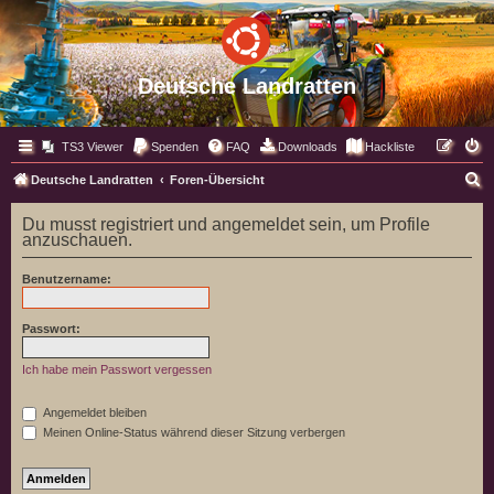
Deutsche Landratten
TS3 Viewer
Spenden
FAQ
Downloads
Hackliste
S
Deutsche Landratten
Foren-Übersicht
u
Du musst registriert und angemeldet sein, um Profile
c
anzuschauen.
h
Benutzername:
e
Passwort:
Ich habe mein Passwort vergessen
Angemeldet bleiben
Meinen Online-Status während dieser Sitzung verbergen