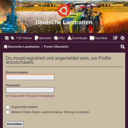
Deutsche Landratten
TS3 Viewer
Spenden
FAQ
Downloads
Hackliste
S
Deutsche Landratten
Foren-Übersicht
u
Du musst registriert und angemeldet sein, um Profile
c
anzuschauen.
h
Benutzername:
e
Passwort:
Ich habe mein Passwort vergessen
Angemeldet bleiben
Meinen Online-Status während dieser Sitzung verbergen