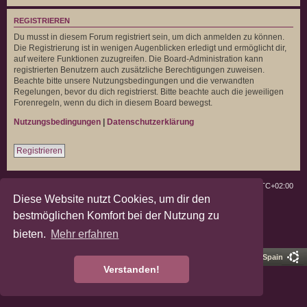
REGISTRIEREN
Du musst in diesem Forum registriert sein, um dich anmelden zu können.
Die Registrierung ist in wenigen Augenblicken erledigt und ermöglicht dir,
auf weitere Funktionen zuzugreifen. Die Board-Administration kann
registrierten Benutzern auch zusätzliche Berechtigungen zuweisen.
Beachte bitte unsere Nutzungsbedingungen und die verwandten
Regelungen, bevor du dich registrierst. Bitte beachte auch die jeweiligen
Forenregeln, wenn du dich in diesem Board bewegst.
Nutzungsbedingungen
|
Datenschutzerklärung
Registrieren
Deutsche Landratten
Foren-Übersicht
Alle Zeiten sind
UTC+02:00
Diese Website nutzt Cookies, um dir den
Powered by
phpBB
® Forum Software © phpBB Limited
bestmöglichen Komfort bei der Nutzung zu
Deutsche Übersetzung durch
phpBB.de
bieten.
Mehr erfahren
Datenschutz
|
Nutzungsbedingungen
Pro Ubuntu Lucid Style
Ported 3.3 by
phpBB Spain
Verstanden!