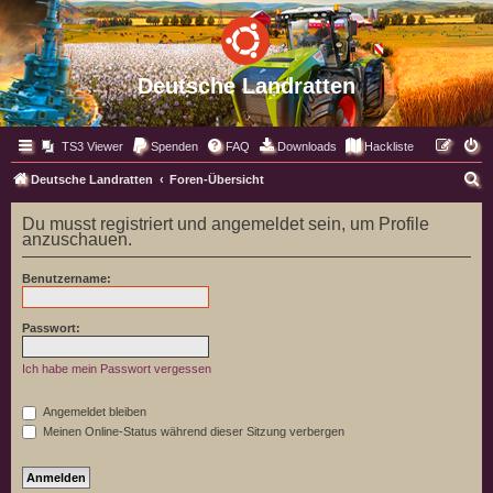
Deutsche Landratten
TS3 Viewer
Spenden
FAQ
Downloads
Hackliste
S
Deutsche Landratten
Foren-Übersicht
u
Du musst registriert und angemeldet sein, um Profile
c
anzuschauen.
h
Benutzername:
e
Passwort:
Ich habe mein Passwort vergessen
Angemeldet bleiben
Meinen Online-Status während dieser Sitzung verbergen