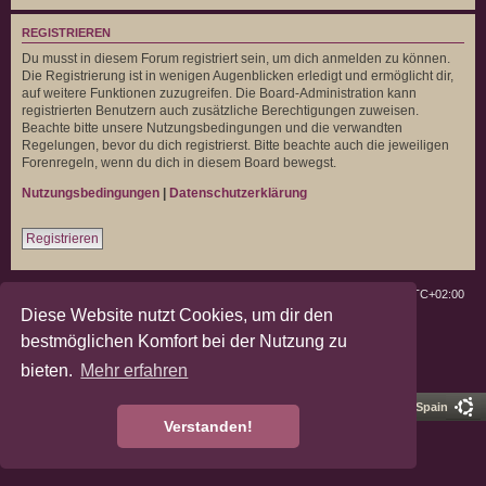
REGISTRIEREN
Du musst in diesem Forum registriert sein, um dich anmelden zu können.
Die Registrierung ist in wenigen Augenblicken erledigt und ermöglicht dir,
auf weitere Funktionen zuzugreifen. Die Board-Administration kann
registrierten Benutzern auch zusätzliche Berechtigungen zuweisen.
Beachte bitte unsere Nutzungsbedingungen und die verwandten
Regelungen, bevor du dich registrierst. Bitte beachte auch die jeweiligen
Forenregeln, wenn du dich in diesem Board bewegst.
Nutzungsbedingungen
|
Datenschutzerklärung
Registrieren
Deutsche Landratten
Foren-Übersicht
Alle Zeiten sind
UTC+02:00
Diese Website nutzt Cookies, um dir den
Powered by
phpBB
® Forum Software © phpBB Limited
bestmöglichen Komfort bei der Nutzung zu
Deutsche Übersetzung durch
phpBB.de
bieten.
Mehr erfahren
Datenschutz
|
Nutzungsbedingungen
Pro Ubuntu Lucid Style
Ported 3.3 by
phpBB Spain
Verstanden!