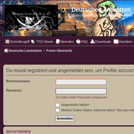
Deutsche Landratten
deutschsprachige multigaming Community
Schnellzugriff
TS3 Viewer
Spenden
FAQ
Downloads
Hackliste
Deutsche Landratten
Foren-Übersicht
Du musst registriert und angemeldet sein, um Profile anzus
Benutzername:
Passwort:
Ich habe mein Passwort vergessen
Angemeldet bleiben
Meinen Online-Status während dieser Sitzung ver
REGISTRIEREN