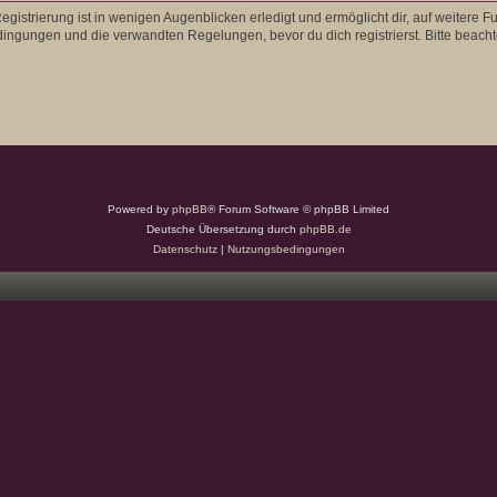
gistrierung ist in wenigen Augenblicken erledigt und ermöglicht dir, auf weitere F
ngungen und die verwandten Regelungen, bevor du dich registrierst. Bitte beacht
Powered by
phpBB
® Forum Software © phpBB Limited
Deutsche Übersetzung durch
phpBB.de
Datenschutz
|
Nutzungsbedingungen