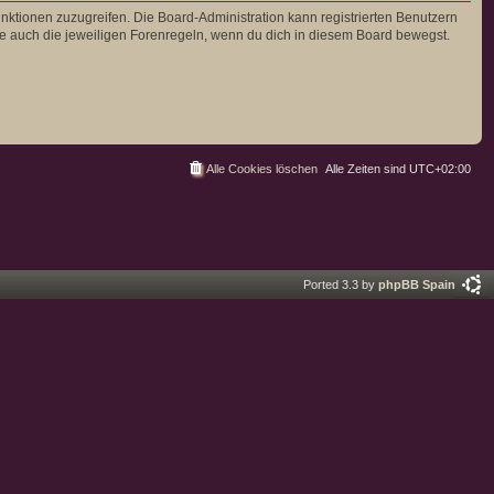
unktionen zuzugreifen. Die Board-Administration kann registrierten Benutzern
e auch die jeweiligen Forenregeln, wenn du dich in diesem Board bewegst.
Alle Cookies löschen
Alle Zeiten sind
UTC+02:00
Ported 3.3 by
phpBB Spain