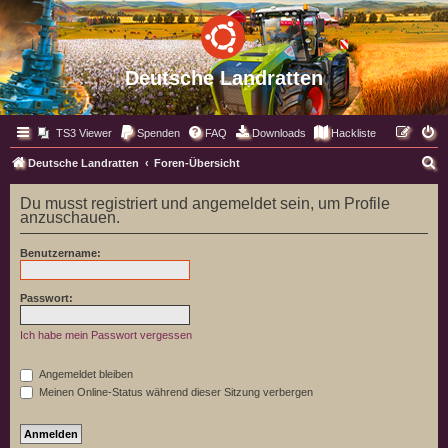
Deutsche Landratten
TS3 Viewer
Spenden
FAQ
Downloads
Hackliste
S
Deutsche Landratten
Foren-Übersicht
u
Du musst registriert und angemeldet sein, um Profile
c
anzuschauen.
h
Benutzername:
e
Passwort:
Ich habe mein Passwort vergessen
Angemeldet bleiben
Meinen Online-Status während dieser Sitzung verbergen