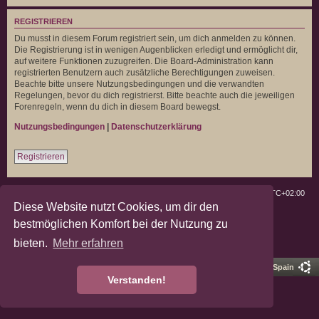
REGISTRIEREN
Du musst in diesem Forum registriert sein, um dich anmelden zu können.
Die Registrierung ist in wenigen Augenblicken erledigt und ermöglicht dir,
auf weitere Funktionen zuzugreifen. Die Board-Administration kann
registrierten Benutzern auch zusätzliche Berechtigungen zuweisen.
Beachte bitte unsere Nutzungsbedingungen und die verwandten
Regelungen, bevor du dich registrierst. Bitte beachte auch die jeweiligen
Forenregeln, wenn du dich in diesem Board bewegst.
Nutzungsbedingungen
|
Datenschutzerklärung
Registrieren
Deutsche Landratten
Foren-Übersicht
Alle Zeiten sind
UTC+02:00
Diese Website nutzt Cookies, um dir den
Powered by
phpBB
® Forum Software © phpBB Limited
bestmöglichen Komfort bei der Nutzung zu
Deutsche Übersetzung durch
phpBB.de
bieten.
Mehr erfahren
Datenschutz
|
Nutzungsbedingungen
Pro Ubuntu Lucid Style
Ported 3.3 by
phpBB Spain
Verstanden!