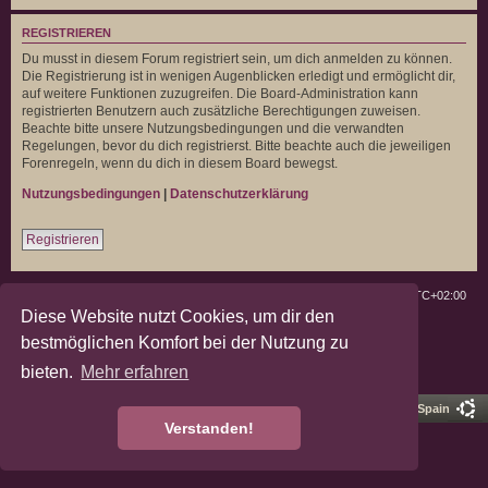
REGISTRIEREN
Du musst in diesem Forum registriert sein, um dich anmelden zu können.
Die Registrierung ist in wenigen Augenblicken erledigt und ermöglicht dir,
auf weitere Funktionen zuzugreifen. Die Board-Administration kann
registrierten Benutzern auch zusätzliche Berechtigungen zuweisen.
Beachte bitte unsere Nutzungsbedingungen und die verwandten
Regelungen, bevor du dich registrierst. Bitte beachte auch die jeweiligen
Forenregeln, wenn du dich in diesem Board bewegst.
Nutzungsbedingungen
|
Datenschutzerklärung
Registrieren
Deutsche Landratten
Foren-Übersicht
Alle Zeiten sind
UTC+02:00
Diese Website nutzt Cookies, um dir den
Powered by
phpBB
® Forum Software © phpBB Limited
bestmöglichen Komfort bei der Nutzung zu
Deutsche Übersetzung durch
phpBB.de
bieten.
Mehr erfahren
Datenschutz
|
Nutzungsbedingungen
Pro Ubuntu Lucid Style
Ported 3.3 by
phpBB Spain
Verstanden!