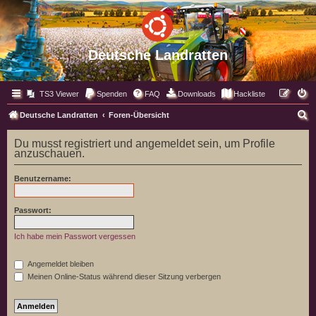
Deutsche Landratten
TS3 Viewer
Spenden
FAQ
Downloads
Hackliste
S
Deutsche Landratten
Foren-Übersicht
u
Du musst registriert und angemeldet sein, um Profile
c
anzuschauen.
h
Benutzername:
e
Passwort:
Ich habe mein Passwort vergessen
Angemeldet bleiben
Meinen Online-Status während dieser Sitzung verbergen