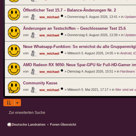
Öffentlicher Test 15.7 – Balance-Änderungen Nr. 2
von
»
Donnerstag 6. August 2026, 13:41
» in
Updates
ww_michael
Änderungen an Testschiffen – Geschlossener Test 15.6
von
»
Donnerstag 6. August 2026, 13:39
» in
Updates
ww_michael
Neue Whatsapp-Funktion: So erreichst du alle Gruppenmitgl
von
»
Mittwoch 5. August 2026, 14:05
» in
Android, 
ww_michael
AMD Radeon RX 9050: Neue Spar-GPU für Full-HD-Gamer im er
von
»
Dienstag 4. August 2026, 15:51
» in
Hardware
ww_michael
Community Kasse
von
»
Mittwoch 5. Mai 2021, 17:17
» in
Wer sind wir 
ww_michael
Zur erweiterten Suche
Deutsche Landratten
Foren-Übersicht