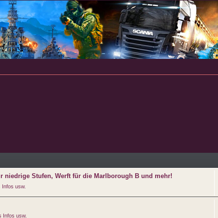
ür niedrige Stufen, Werft für die Marlborough B und mehr!
 Infos usw.
 Infos usw.