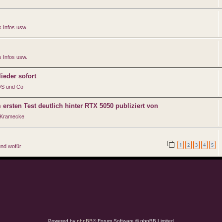
 Infos usw.
 Infos usw.
ieder sofort
iOS und Co
sten Test deutlich hinter RTX 5050 publiziert von
 Kramecke
1
2
3
4
5
und wofür
Powered by
phpBB
® Forum Software © phpBB Limited