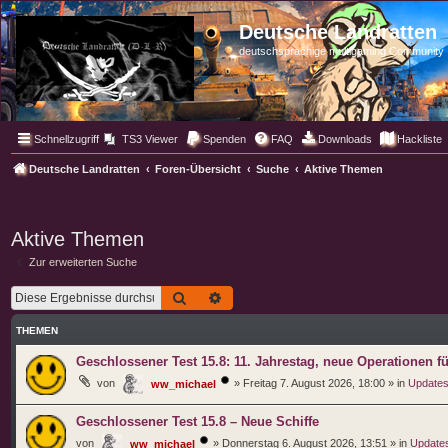
Deutsche Landratten
deutschsprachige multigaming Community
Schnellzugriff
TS3 Viewer
Spenden
FAQ
Downloads
Hackliste
Deutsche Landratten
Foren-Übersicht
Suche
Aktive Themen
Aktive Themen
Zur erweiterten Suche
Suche
Erweiterte Suche
THEMEN
Geschlossener Test 15.8: 11. Jahrestag, neue Operationen f
von
»
Freitag 7. August 2026, 18:00
» in
Updates
ww_michael
Geschlossener Test 15.8 – Neue Schiffe
von
»
Donnerstag 6. August 2026, 13:51
» in
Updates
ww_michael