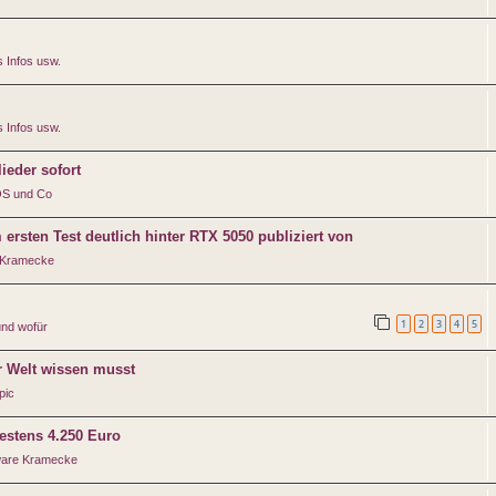
 Infos usw.
 Infos usw.
ieder sofort
iOS und Co
sten Test deutlich hinter RTX 5050 publiziert von
 Kramecke
1
2
3
4
5
und wofür
r Welt wissen musst
pic
destens 4.250 Euro
are Kramecke