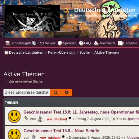
Deutsche Landratten
deutschsprachige multigaming Community
Schnellzugriff
TS3 Viewer
Spenden
FAQ
Downloads
Hackliste
Deutsche Landratten
Foren-Übersicht
Suche
Aktive Themen
Aktive Themen
Zur erweiterten Suche
Suche
Erweiterte Suche
THEMEN
Geschlossener Test 15.8: 11. Jahrestag, neue Operationen f
von
»
Freitag 7. August 2026, 18:00
» in
Updates
ww_michael
Geschlossener Test 15.8 – Neue Schiffe
von
»
Donnerstag 6. August 2026, 13:51
» in
Updates
ww_michael