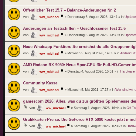
Öffentlicher Test 15.7 – Balance-Änderungen Nr. 2
von
»
Donnerstag 6. August 2026, 13:41
» in
Updates
ww_michael
Änderungen an Testschiffen – Geschlossener Test 15.6
von
»
Donnerstag 6. August 2026, 13:39
» in
Updates
ww_michael
Neue Whatsapp-Funktion: So erreichst du alle Gruppenmitgl
von
»
Mittwoch 5. August 2026, 14:05
» in
Android, 
ww_michael
AMD Radeon RX 9050: Neue Spar-GPU für Full-HD-Gamer im er
von
»
Dienstag 4. August 2026, 15:51
» in
Hardware
ww_michael
Community Kasse
von
»
Mittwoch 5. Mai 2021, 17:17
» in
Wer sind wir 
ww_michael
gamescom 2026: Alles, was du zur größten Spielemesse de
von
»
Samstag 1. August 2026, 16:44
» in
Off To
ww_michael
Grafikkarten-Preise: Die GeForce RTX 5090 kostet jetzt min
von
»
Samstag 1. August 2026, 16:36
» in
Hardw
ww_michael