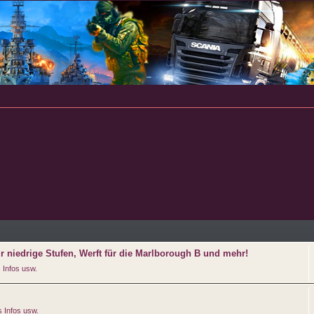
ür niedrige Stufen, Werft für die Marlborough B und mehr!
 Infos usw.
 Infos usw.