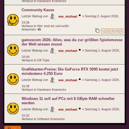
Verfasst in
Hardware Kramecke
Community Kasse
Letzter Beitrag von
«
Sonntag 2. August 2026,
ww_michael
19:38
Verfasst in
Wer sind wir und wofür
Antworten:
45
1
2
3
4
5
gamescom 2026: Alles, was du zur größten Spielemesse
der Welt wissen musst
Letzter Beitrag von
«
Samstag 1. August 2026,
ww_michael
16:44
Verfasst in
Off Topic
Grafikkarten-Preise: Die GeForce RTX 5090 kostet jetzt
mindestens 4.250 Euro
Letzter Beitrag von
«
Samstag 1. August 2026,
ww_michael
16:36
Verfasst in
Hardware Kramecke
Windows 11 soll auf PCs mit 8 GByte RAM schneller
werden
Letzter Beitrag von
«
Samstag 1. August 2026,
ww_michael
16:32
Verfasst in
Software Kramecke