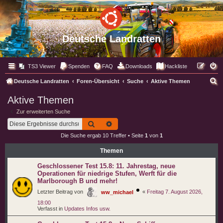
Deutsche Landratten
TS3 Viewer
Spenden
FAQ
Downloads
Hackliste
S
Deutsche Landratten
Foren-Übersicht
Suche
Aktive Themen
u
Aktive Themen
c
Zur erweiterten Suche
h
Suche
Erweiterte Suche
e
Die Suche ergab 10 Treffer • Seite
1
von
1
Themen
Geschlossener Test 15.8: 11. Jahrestag, neue
Operationen für niedrige Stufen, Werft für die
Marlborough B und mehr!
Letzter Beitrag von
«
Freitag 7. August 2026,
ww_michael
18:00
Verfasst in
Updates Infos usw.