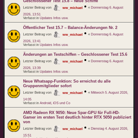
Geschlossener Test 15.8 – Neue Schiffe
Letzter Beitrag von
«
Donnerstag 6. August
ww_michael
2026, 13:51
Verfasst in
Updates Infos usw.
Öffentlicher Test 15.7 – Balance-Änderungen Nr. 2
Letzter Beitrag von
«
Donnerstag 6. August
ww_michael
2026, 13:41
Verfasst in
Updates Infos usw.
Änderungen an Testschiffen – Geschlossener Test 15.6
Letzter Beitrag von
«
Donnerstag 6. August
ww_michael
2026, 13:39
Verfasst in
Updates Infos usw.
Neue Whatsapp-Funktion: So erreichst du alle
Gruppenmitglieder sofort
Letzter Beitrag von
«
Mittwoch 5. August 2026,
ww_michael
14:05
Verfasst in
Android, iOS und Co
AMD Radeon RX 9050: Neue Spar-GPU für Full-HD-
Gamer im ersten Test deutlich hinter RTX 5050 publiziert
von
Letzter Beitrag von
«
Dienstag 4. August 2026,
ww_michael
15:51