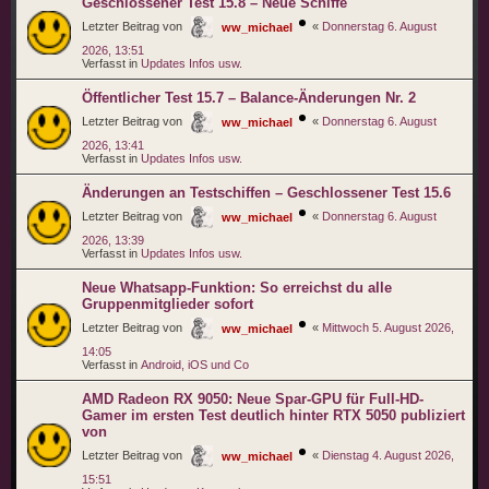
Geschlossener Test 15.8 – Neue Schiffe
Letzter Beitrag von
«
Donnerstag 6. August
ww_michael
2026, 13:51
Verfasst in
Updates Infos usw.
Öffentlicher Test 15.7 – Balance-Änderungen Nr. 2
Letzter Beitrag von
«
Donnerstag 6. August
ww_michael
2026, 13:41
Verfasst in
Updates Infos usw.
Änderungen an Testschiffen – Geschlossener Test 15.6
Letzter Beitrag von
«
Donnerstag 6. August
ww_michael
2026, 13:39
Verfasst in
Updates Infos usw.
Neue Whatsapp-Funktion: So erreichst du alle
Gruppenmitglieder sofort
Letzter Beitrag von
«
Mittwoch 5. August 2026,
ww_michael
14:05
Verfasst in
Android, iOS und Co
AMD Radeon RX 9050: Neue Spar-GPU für Full-HD-
Gamer im ersten Test deutlich hinter RTX 5050 publiziert
von
Letzter Beitrag von
«
Dienstag 4. August 2026,
ww_michael
15:51