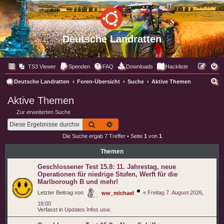
Deutsche Landratten
TS3 Viewer
Spenden
FAQ
Downloads
Hackliste
S
Deutsche Landratten
Foren-Übersicht
Suche
Aktive Themen
u
Aktive Themen
c
Zur erweiterten Suche
h
Suche
Erweiterte Suche
e
Die Suche ergab 7 Treffer • Seite
1
von
1
Themen
Geschlossener Test 15.8: 11. Jahrestag, neue
Operationen für niedrige Stufen, Werft für die
Marlborough B und mehr!
Letzter Beitrag von
«
Freitag 7. August 2026,
ww_michael
18:00
Verfasst in
Updates Infos usw.