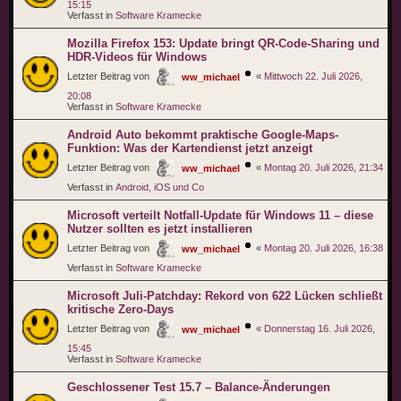
15:15
Verfasst in
Software Kramecke
Mozilla Firefox 153: Update bringt QR-Code-Sharing und
HDR-Videos für Windows
Letzter Beitrag von
«
Mittwoch 22. Juli 2026,
ww_michael
20:08
Verfasst in
Software Kramecke
Android Auto bekommt praktische Google-Maps-
Funktion: Was der Kartendienst jetzt anzeigt
Letzter Beitrag von
«
Montag 20. Juli 2026, 21:34
ww_michael
Verfasst in
Android, iOS und Co
Microsoft verteilt Notfall-Update für Windows 11 – diese
Nutzer sollten es jetzt installieren
Letzter Beitrag von
«
Montag 20. Juli 2026, 16:38
ww_michael
Verfasst in
Software Kramecke
Microsoft Juli-Patchday: Rekord von 622 Lücken schließt
kritische Zero-Days
Letzter Beitrag von
«
Donnerstag 16. Juli 2026,
ww_michael
15:45
Verfasst in
Software Kramecke
Geschlossener Test 15.7 – Balance-Änderungen