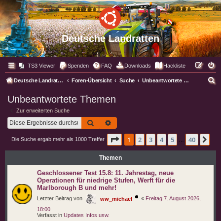
Deutsche Landratten
TS3 Viewer
Spenden
FAQ
Downloads
Hackliste
S
Deutsche Landratten
Foren-Übersicht
Suche
Unbeantwortete Themen
u
Unbeantwortete Themen
c
Zur erweiterten Suche
h
Suche
Erweiterte Suche
e
Seite
1
von
40
1
2
3
4
5
40
Nä
Die Suche ergab mehr als 1000 Treffer
…
Themen
Geschlossener Test 15.8: 11. Jahrestag, neue
Operationen für niedrige Stufen, Werft für die
Marlborough B und mehr!
Letzter Beitrag von
«
Freitag 7. August 2026,
ww_michael
18:00
Verfasst in
Updates Infos usw.