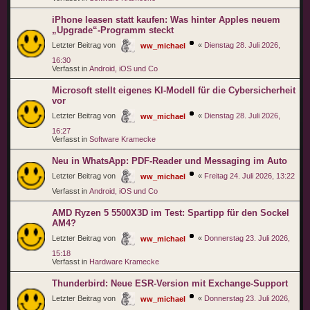
iPhone leasen statt kaufen: Was hinter Apples neuem
„Upgrade“-Programm steckt
Letzter Beitrag von
«
Dienstag 28. Juli 2026,
ww_michael
16:30
Verfasst in
Android, iOS und Co
Microsoft stellt eigenes KI-Modell für die Cybersicherheit
vor
Letzter Beitrag von
«
Dienstag 28. Juli 2026,
ww_michael
16:27
Verfasst in
Software Kramecke
Neu in WhatsApp: PDF-Reader und Messaging im Auto
Letzter Beitrag von
«
Freitag 24. Juli 2026, 13:22
ww_michael
Verfasst in
Android, iOS und Co
AMD Ryzen 5 5500X3D im Test: Spartipp für den Sockel
AM4?
Letzter Beitrag von
«
Donnerstag 23. Juli 2026,
ww_michael
15:18
Verfasst in
Hardware Kramecke
Thunderbird: Neue ESR-Version mit Exchange-Support
Letzter Beitrag von
«
Donnerstag 23. Juli 2026,
ww_michael