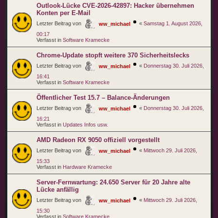
Outlook-Lücke CVE-2026-42897: Hacker übernehmen
Konten per E-Mail
Letzter Beitrag von
«
Samstag 1. August 2026,
ww_michael
00:17
Verfasst in
Software Kramecke
Chrome-Update stopft weitere 370 Sicherheitslecks
Letzter Beitrag von
«
Donnerstag 30. Juli 2026,
ww_michael
16:41
Verfasst in
Software Kramecke
Öffentlicher Test 15.7 – Balance-Änderungen
Letzter Beitrag von
«
Donnerstag 30. Juli 2026,
ww_michael
16:21
Verfasst in
Updates Infos usw.
AMD Radeon RX 9050 offiziell vorgestellt
Letzter Beitrag von
«
Mittwoch 29. Juli 2026,
ww_michael
15:33
Verfasst in
Hardware Kramecke
Server-Fernwartung: 24.650 Server für 20 Jahre alte
Lücke anfällig
Letzter Beitrag von
«
Mittwoch 29. Juli 2026,
ww_michael
15:30
Verfasst in
Software Kramecke