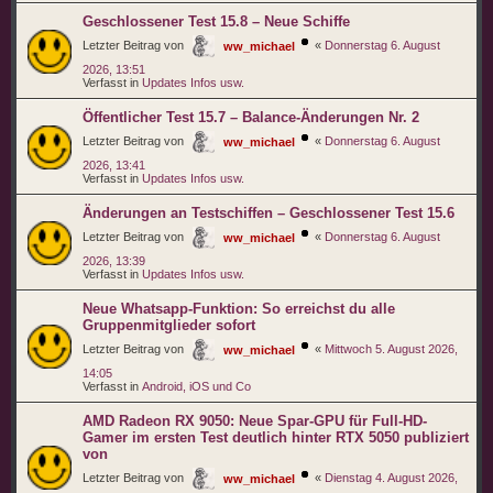
Geschlossener Test 15.8 – Neue Schiffe
Letzter Beitrag von
«
Donnerstag 6. August
ww_michael
2026, 13:51
Verfasst in
Updates Infos usw.
Öffentlicher Test 15.7 – Balance-Änderungen Nr. 2
Letzter Beitrag von
«
Donnerstag 6. August
ww_michael
2026, 13:41
Verfasst in
Updates Infos usw.
Änderungen an Testschiffen – Geschlossener Test 15.6
Letzter Beitrag von
«
Donnerstag 6. August
ww_michael
2026, 13:39
Verfasst in
Updates Infos usw.
Neue Whatsapp-Funktion: So erreichst du alle
Gruppenmitglieder sofort
Letzter Beitrag von
«
Mittwoch 5. August 2026,
ww_michael
14:05
Verfasst in
Android, iOS und Co
AMD Radeon RX 9050: Neue Spar-GPU für Full-HD-
Gamer im ersten Test deutlich hinter RTX 5050 publiziert
von
Letzter Beitrag von
«
Dienstag 4. August 2026,
ww_michael