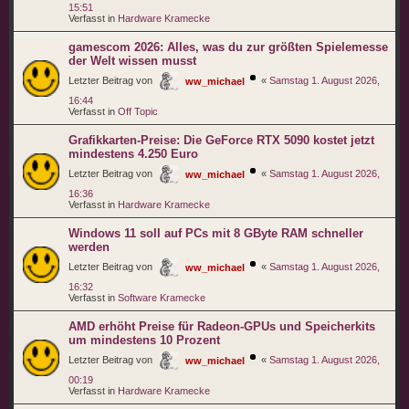
15:51
Verfasst in
Hardware Kramecke
gamescom 2026: Alles, was du zur größten Spielemesse
der Welt wissen musst
Letzter Beitrag von
«
Samstag 1. August 2026,
ww_michael
16:44
Verfasst in
Off Topic
Grafikkarten-Preise: Die GeForce RTX 5090 kostet jetzt
mindestens 4.250 Euro
Letzter Beitrag von
«
Samstag 1. August 2026,
ww_michael
16:36
Verfasst in
Hardware Kramecke
Windows 11 soll auf PCs mit 8 GByte RAM schneller
werden
Letzter Beitrag von
«
Samstag 1. August 2026,
ww_michael
16:32
Verfasst in
Software Kramecke
AMD erhöht Preise für Radeon-GPUs und Speicherkits
um mindestens 10 Prozent
Letzter Beitrag von
«
Samstag 1. August 2026,
ww_michael
00:19
Verfasst in
Hardware Kramecke