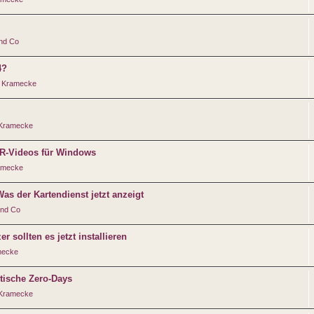
und Co
4?
 Kramecke
 Kramecke
DR-Videos für Windows
amecke
s der Kartendienst jetzt anzeigt
und Co
r sollten es jetzt installieren
mecke
itische Zero-Days
 Kramecke