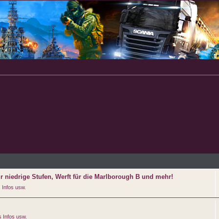
ür niedrige Stufen, Werft für die Marlborough B und mehr!
 Infos usw.
 Infos usw.