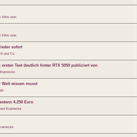
 Infos usw.
 Infos usw.
ieder sofort
iOS und Co
sten Test deutlich hinter RTX 5050 publiziert von
 Kramecke
r Welt wissen musst
pic
destens 4.250 Euro
are Kramecke
Kramecke