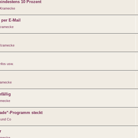
indestens 10 Prozent
 Kramecke
per E-Mail
Kramecke
 Kramecke
nfos usw.
ramecke
fällig
amecke
rade“-Programm steckt
 und Co
r
amecke