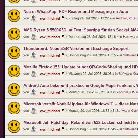
Neu in WhatsApp: PDF-Reader und Messaging im Auto
von
»
Freitag 24. Juli 2026, 13:22
» in
Android, iOS 
ww_michael
AMD Ryzen 5 5500X3D im Test: Spartipp für den Sockel AM
von
»
Donnerstag 23. Juli 2026, 15:18
» in
Hardware
ww_michael
Thunderbird: Neue ESR-Version mit Exchange-Support
von
»
Donnerstag 23. Juli 2026, 15:15
» in
Software
ww_michael
Mozilla Firefox 153: Update bringt QR-Code-Sharing und H
von
»
Mittwoch 22. Juli 2026, 20:08
» in
Software Kr
ww_michael
Android Auto bekommt praktische Google-Maps-Funktion: Wa
von
»
Montag 20. Juli 2026, 21:34
» in
Android, iOS 
ww_michael
Microsoft verteilt Notfall-Update für Windows 11 – diese Nutze
von
»
Montag 20. Juli 2026, 16:38
» in
Software Kra
ww_michael
Microsoft Juli-Patchday: Rekord von 622 Lücken schließt kr
von
»
Donnerstag 16. Juli 2026, 15:45
» in
Software
ww_michael