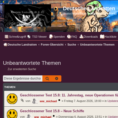
Deutsche Landratten
deutschsprachige multigaming Community
Schnellzugriff
TS3 Viewer
Spenden
FAQ
Downloads
Hackliste
Deutsche Landratten
Foren-Übersicht
Suche
Unbeantwortete Themen
Unbeantwortete Themen
Zur erweiterten Suche
Suche
Erweiterte Suche
THEMEN
Geschlossener Test 15.8: 11. Jahrestag, neue Operationen f
von
»
Freitag 7. August 2026, 18:00
» in
Updates
ww_michael
Geschlossener Test 15.8 – Neue Schiffe
von
»
Donnerstag 6. August 2026, 13:51
» in
Updates
ww_michael