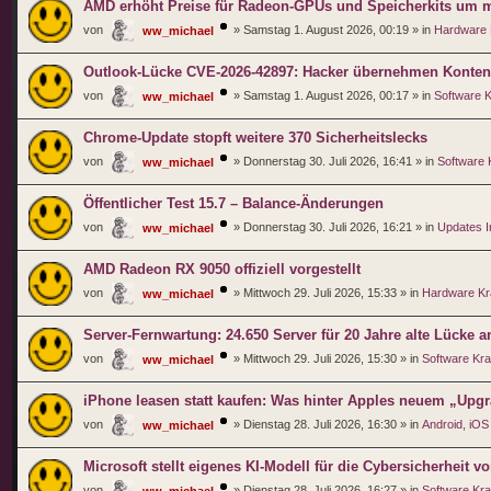
AMD erhöht Preise für Radeon-GPUs und Speicherkits um m
von
»
Samstag 1. August 2026, 00:19
» in
Hardware
ww_michael
Outlook-Lücke CVE-2026-42897: Hacker übernehmen Konten 
von
»
Samstag 1. August 2026, 00:17
» in
Software 
ww_michael
Chrome-Update stopft weitere 370 Sicherheitslecks
von
»
Donnerstag 30. Juli 2026, 16:41
» in
Software
ww_michael
Öffentlicher Test 15.7 – Balance-Änderungen
von
»
Donnerstag 30. Juli 2026, 16:21
» in
Updates I
ww_michael
AMD Radeon RX 9050 offiziell vorgestellt
von
»
Mittwoch 29. Juli 2026, 15:33
» in
Hardware K
ww_michael
Server-Fernwartung: 24.650 Server für 20 Jahre alte Lücke an
von
»
Mittwoch 29. Juli 2026, 15:30
» in
Software Kr
ww_michael
iPhone leasen statt kaufen: Was hinter Apples neuem „Upg
von
»
Dienstag 28. Juli 2026, 16:30
» in
Android, iOS
ww_michael
Microsoft stellt eigenes KI-Modell für die Cybersicherheit vo
von
»
Dienstag 28. Juli 2026, 16:27
» in
Software Kr
ww_michael