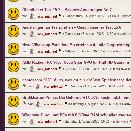
Öffentlicher Test 15.7 – Balance-Änderungen Nr. 2
von
»
Donnerstag 6. August 2026, 13:41
» in
Updates
ww_michael
Änderungen an Testschiffen – Geschlossener Test 15.6
von
»
Donnerstag 6. August 2026, 13:39
» in
Updates
ww_michael
Neue Whatsapp-Funktion: So erreichst du alle Gruppenmitgl
von
»
Mittwoch 5. August 2026, 14:05
» in
Android, 
ww_michael
AMD Radeon RX 9050: Neue Spar-GPU für Full-HD-Gamer im er
von
»
Dienstag 4. August 2026, 15:51
» in
Hardware
ww_michael
gamescom 2026: Alles, was du zur größten Spielemesse de
von
»
Samstag 1. August 2026, 16:44
» in
Off To
ww_michael
Grafikkarten-Preise: Die GeForce RTX 5090 kostet jetzt min
von
»
Samstag 1. August 2026, 16:36
» in
Hardw
ww_michael
Windows 11 soll auf PCs mit 8 GByte RAM schneller werden
von
»
Samstag 1. August 2026, 16:32
» in
Software 
ww_michael