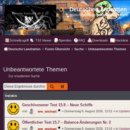
Deutsche Landratten
deutschsprachige multigaming Community
Schnellzugriff
TS3 Viewer
Spenden
FAQ
Downloads
Hackliste
Deutsche Landratten
Foren-Übersicht
Suche
Unbeantwortete Themen
Unbeantwortete Themen
Zur erweiterten Suche
Suche
Erweiterte Suche
THEMEN
Geschlossener Test 15.8 – Neue Schiffe
von
»
Donnerstag 6. August 2026, 13:51
» in
Updates
ww_michael
Öffentlicher Test 15.7 – Balance-Änderungen Nr. 2
von
»
Donnerstag 6. August 2026, 13:41
» in
Updates
ww_michael