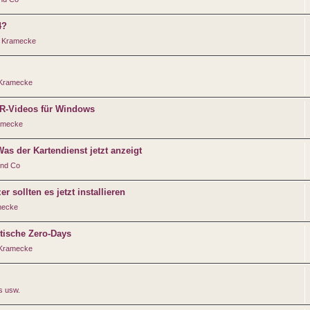
4?
 Kramecke
 Kramecke
DR-Videos für Windows
amecke
s der Kartendienst jetzt anzeigt
und Co
r sollten es jetzt installieren
mecke
itische Zero-Days
 Kramecke
s usw.