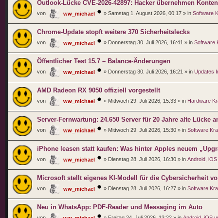
Outlook-Lücke CVE-2026-42897: Hacker übernehmen Konten 
von
»
Samstag 1. August 2026, 00:17
» in
Software 
ww_michael
Chrome-Update stopft weitere 370 Sicherheitslecks
von
»
Donnerstag 30. Juli 2026, 16:41
» in
Software
ww_michael
Öffentlicher Test 15.7 – Balance-Änderungen
von
»
Donnerstag 30. Juli 2026, 16:21
» in
Updates I
ww_michael
AMD Radeon RX 9050 offiziell vorgestellt
von
»
Mittwoch 29. Juli 2026, 15:33
» in
Hardware K
ww_michael
Server-Fernwartung: 24.650 Server für 20 Jahre alte Lücke an
von
»
Mittwoch 29. Juli 2026, 15:30
» in
Software Kr
ww_michael
iPhone leasen statt kaufen: Was hinter Apples neuem „Upg
von
»
Dienstag 28. Juli 2026, 16:30
» in
Android, iOS
ww_michael
Microsoft stellt eigenes KI-Modell für die Cybersicherheit vo
von
»
Dienstag 28. Juli 2026, 16:27
» in
Software Kr
ww_michael
Neu in WhatsApp: PDF-Reader und Messaging im Auto
von
»
Freitag 24. Juli 2026, 13:22
» in
Android, iOS 
ww_michael