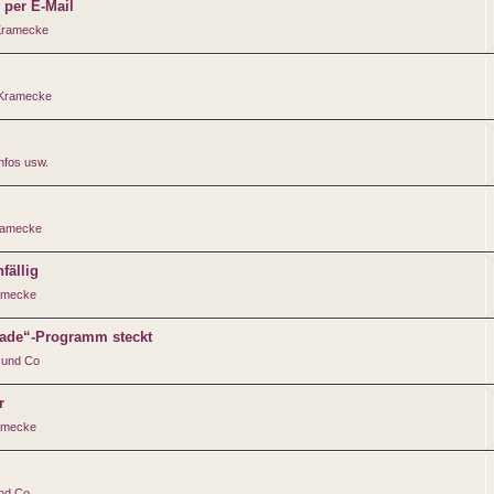
per E-Mail
Kramecke
 Kramecke
nfos usw.
ramecke
fällig
amecke
rade“-Programm steckt
 und Co
r
amecke
und Co