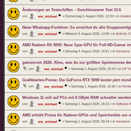
Änderungen an Testschiffen – Geschlossener Test 15.6
von
»
Donnerstag 6. August 2026, 13:39
» in
Updates
ww_michael
Neue Whatsapp-Funktion: So erreichst du alle Gruppenmitgl
von
»
Mittwoch 5. August 2026, 14:05
» in
Android, 
ww_michael
AMD Radeon RX 9050: Neue Spar-GPU für Full-HD-Gamer im er
von
»
Dienstag 4. August 2026, 15:51
» in
Hardware
ww_michael
gamescom 2026: Alles, was du zur größten Spielemesse de
von
»
Samstag 1. August 2026, 16:44
» in
Off To
ww_michael
Grafikkarten-Preise: Die GeForce RTX 5090 kostet jetzt min
von
»
Samstag 1. August 2026, 16:36
» in
Hardw
ww_michael
Windows 11 soll auf PCs mit 8 GByte RAM schneller werden
von
»
Samstag 1. August 2026, 16:32
» in
Software 
ww_michael
AMD erhöht Preise für Radeon-GPUs und Speicherkits um m
von
»
Samstag 1. August 2026, 00:19
» in
Hardware
ww_michael