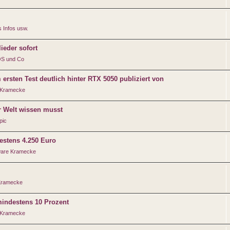
 Infos usw.
ieder sofort
iOS und Co
sten Test deutlich hinter RTX 5050 publiziert von
 Kramecke
r Welt wissen musst
pic
destens 4.250 Euro
are Kramecke
Kramecke
indestens 10 Prozent
 Kramecke