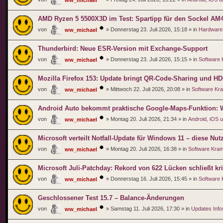
AMD Ryzen 5 5500X3D im Test: Spartipp für den Sockel AM
von
»
Donnerstag 23. Juli 2026, 15:18
» in
Hardware
ww_michael
Thunderbird: Neue ESR-Version mit Exchange-Support
von
»
Donnerstag 23. Juli 2026, 15:15
» in
Software
ww_michael
Mozilla Firefox 153: Update bringt QR-Code-Sharing und H
von
»
Mittwoch 22. Juli 2026, 20:08
» in
Software Kr
ww_michael
Android Auto bekommt praktische Google-Maps-Funktion: Wa
von
»
Montag 20. Juli 2026, 21:34
» in
Android, iOS 
ww_michael
Microsoft verteilt Notfall-Update für Windows 11 – diese Nutze
von
»
Montag 20. Juli 2026, 16:38
» in
Software Kra
ww_michael
Microsoft Juli-Patchday: Rekord von 622 Lücken schließt kr
von
»
Donnerstag 16. Juli 2026, 15:45
» in
Software
ww_michael
Geschlossener Test 15.7 – Balance-Änderungen
von
»
Samstag 11. Juli 2026, 17:30
» in
Updates Info
ww_michael