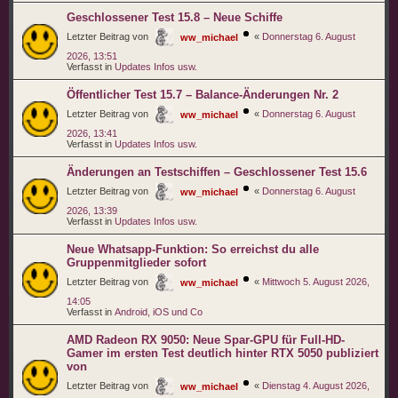
Geschlossener Test 15.8 – Neue Schiffe
Letzter Beitrag von
«
Donnerstag 6. August
ww_michael
2026, 13:51
Verfasst in
Updates Infos usw.
Öffentlicher Test 15.7 – Balance-Änderungen Nr. 2
Letzter Beitrag von
«
Donnerstag 6. August
ww_michael
2026, 13:41
Verfasst in
Updates Infos usw.
Änderungen an Testschiffen – Geschlossener Test 15.6
Letzter Beitrag von
«
Donnerstag 6. August
ww_michael
2026, 13:39
Verfasst in
Updates Infos usw.
Neue Whatsapp-Funktion: So erreichst du alle
Gruppenmitglieder sofort
Letzter Beitrag von
«
Mittwoch 5. August 2026,
ww_michael
14:05
Verfasst in
Android, iOS und Co
AMD Radeon RX 9050: Neue Spar-GPU für Full-HD-
Gamer im ersten Test deutlich hinter RTX 5050 publiziert
von
Letzter Beitrag von
«
Dienstag 4. August 2026,
ww_michael