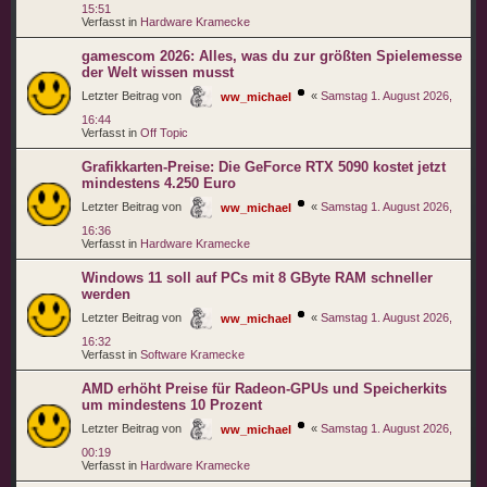
15:51
Verfasst in
Hardware Kramecke
gamescom 2026: Alles, was du zur größten Spielemesse
der Welt wissen musst
Letzter Beitrag von
«
Samstag 1. August 2026,
ww_michael
16:44
Verfasst in
Off Topic
Grafikkarten-Preise: Die GeForce RTX 5090 kostet jetzt
mindestens 4.250 Euro
Letzter Beitrag von
«
Samstag 1. August 2026,
ww_michael
16:36
Verfasst in
Hardware Kramecke
Windows 11 soll auf PCs mit 8 GByte RAM schneller
werden
Letzter Beitrag von
«
Samstag 1. August 2026,
ww_michael
16:32
Verfasst in
Software Kramecke
AMD erhöht Preise für Radeon-GPUs und Speicherkits
um mindestens 10 Prozent
Letzter Beitrag von
«
Samstag 1. August 2026,
ww_michael
00:19
Verfasst in
Hardware Kramecke