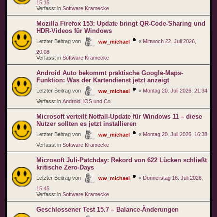
15:15
Verfasst in
Software Kramecke
Mozilla Firefox 153: Update bringt QR-Code-Sharing und
HDR-Videos für Windows
Letzter Beitrag von
«
Mittwoch 22. Juli 2026,
ww_michael
20:08
Verfasst in
Software Kramecke
Android Auto bekommt praktische Google-Maps-
Funktion: Was der Kartendienst jetzt anzeigt
Letzter Beitrag von
«
Montag 20. Juli 2026, 21:34
ww_michael
Verfasst in
Android, iOS und Co
Microsoft verteilt Notfall-Update für Windows 11 – diese
Nutzer sollten es jetzt installieren
Letzter Beitrag von
«
Montag 20. Juli 2026, 16:38
ww_michael
Verfasst in
Software Kramecke
Microsoft Juli-Patchday: Rekord von 622 Lücken schließt
kritische Zero-Days
Letzter Beitrag von
«
Donnerstag 16. Juli 2026,
ww_michael
15:45
Verfasst in
Software Kramecke
Geschlossener Test 15.7 – Balance-Änderungen