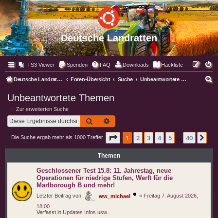
Deutsche Landratten
TS3 Viewer
Spenden
FAQ
Downloads
Hackliste
S
Deutsche Landratten
Foren-Übersicht
Suche
Unbeantwortete Themen
u
Unbeantwortete Themen
c
Zur erweiterten Suche
h
Suche
Erweiterte Suche
e
Seite
1
von
40
1
2
3
4
5
40
Nä
Die Suche ergab mehr als 1000 Treffer
…
Themen
Geschlossener Test 15.8: 11. Jahrestag, neue
Operationen für niedrige Stufen, Werft für die
Marlborough B und mehr!
Letzter Beitrag von
«
Freitag 7. August 2026,
ww_michael
18:00
Verfasst in
Updates Infos usw.