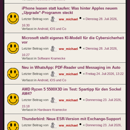
iPhone leasen statt kaufen: Was hinter Apples neuem
„Upgrade“-Programm steckt
Letzter Beitrag von
«
Dienstag 28. Juli 2026,
ww_michael
16:30
Verfasst in
Android, iOS und Co
Microsoft stellt eigenes KI-Modell für die Cybersicherheit
vor
Letzter Beitrag von
«
Dienstag 28. Juli 2026,
ww_michael
16:27
Verfasst in
Software Kramecke
Neu in WhatsApp: PDF-Reader und Messaging im Auto
Letzter Beitrag von
«
Freitag 24. Juli 2026, 13:22
ww_michael
Verfasst in
Android, iOS und Co
AMD Ryzen 5 5500X3D im Test: Spartipp für den Sockel
AM4?
Letzter Beitrag von
«
Donnerstag 23. Juli 2026,
ww_michael
15:18
Verfasst in
Hardware Kramecke
Thunderbird: Neue ESR-Version mit Exchange-Support
Letzter Beitrag von
«
Donnerstag 23. Juli 2026,
ww_michael