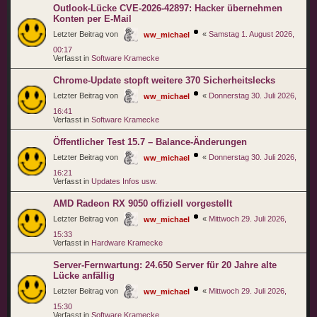
Outlook-Lücke CVE-2026-42897: Hacker übernehmen
Konten per E-Mail
Letzter Beitrag von
«
Samstag 1. August 2026,
ww_michael
00:17
Verfasst in
Software Kramecke
Chrome-Update stopft weitere 370 Sicherheitslecks
Letzter Beitrag von
«
Donnerstag 30. Juli 2026,
ww_michael
16:41
Verfasst in
Software Kramecke
Öffentlicher Test 15.7 – Balance-Änderungen
Letzter Beitrag von
«
Donnerstag 30. Juli 2026,
ww_michael
16:21
Verfasst in
Updates Infos usw.
AMD Radeon RX 9050 offiziell vorgestellt
Letzter Beitrag von
«
Mittwoch 29. Juli 2026,
ww_michael
15:33
Verfasst in
Hardware Kramecke
Server-Fernwartung: 24.650 Server für 20 Jahre alte
Lücke anfällig
Letzter Beitrag von
«
Mittwoch 29. Juli 2026,
ww_michael
15:30
Verfasst in
Software Kramecke