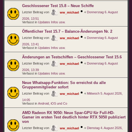
Geschlossener Test 15.8 – Neue Schiffe
Letzter Beitrag von
«
Donnerstag 6. August
ww_michael
2026, 13:51
Verfasst in
Updates Infos usw.
Öffentlicher Test 15.7 – Balance-Änderungen Nr. 2
Letzter Beitrag von
«
Donnerstag 6. August
ww_michael
2026, 13:41
Verfasst in
Updates Infos usw.
Änderungen an Testschiffen – Geschlossener Test 15.6
Letzter Beitrag von
«
Donnerstag 6. August
ww_michael
2026, 13:39
Verfasst in
Updates Infos usw.
Neue Whatsapp-Funktion: So erreichst du alle
Gruppenmitglieder sofort
Letzter Beitrag von
«
Mittwoch 5. August 2026,
ww_michael
14:05
Verfasst in
Android, iOS und Co
AMD Radeon RX 9050: Neue Spar-GPU für Full-HD-
Gamer im ersten Test deutlich hinter RTX 5050 publiziert
von
Letzter Beitrag von
«
Dienstag 4. August 2026,
ww_michael