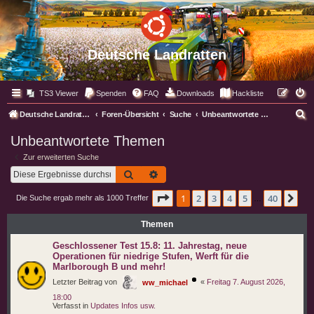
Deutsche Landratten
TS3 Viewer
Spenden
FAQ
Downloads
Hackliste
S
Deutsche Landratten
Foren-Übersicht
Suche
Unbeantwortete Themen
u
Unbeantwortete Themen
c
Zur erweiterten Suche
h
Suche
Erweiterte Suche
e
Seite
1
von
40
1
2
3
4
5
40
Nä
Die Suche ergab mehr als 1000 Treffer
…
Themen
Geschlossener Test 15.8: 11. Jahrestag, neue
Operationen für niedrige Stufen, Werft für die
Marlborough B und mehr!
Letzter Beitrag von
«
Freitag 7. August 2026,
ww_michael
18:00
Verfasst in
Updates Infos usw.