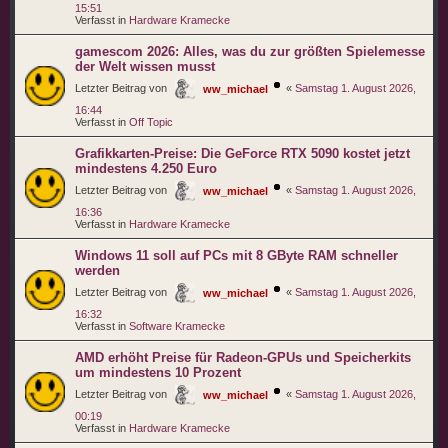
15:51
Verfasst in
Hardware Kramecke
gamescom 2026: Alles, was du zur größten Spielemesse
der Welt wissen musst
Letzter Beitrag von
«
Samstag 1. August 2026,
ww_michael
16:44
Verfasst in
Off Topic
Grafikkarten-Preise: Die GeForce RTX 5090 kostet jetzt
mindestens 4.250 Euro
Letzter Beitrag von
«
Samstag 1. August 2026,
ww_michael
16:36
Verfasst in
Hardware Kramecke
Windows 11 soll auf PCs mit 8 GByte RAM schneller
werden
Letzter Beitrag von
«
Samstag 1. August 2026,
ww_michael
16:32
Verfasst in
Software Kramecke
AMD erhöht Preise für Radeon-GPUs und Speicherkits
um mindestens 10 Prozent
Letzter Beitrag von
«
Samstag 1. August 2026,
ww_michael
00:19
Verfasst in
Hardware Kramecke