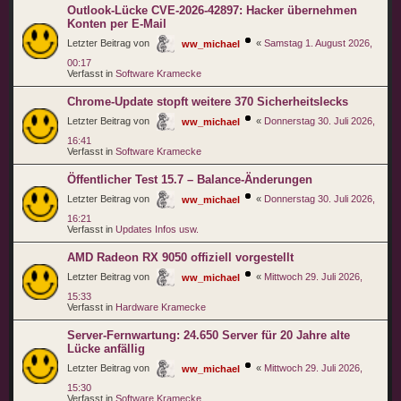
Outlook-Lücke CVE-2026-42897: Hacker übernehmen
Konten per E-Mail
Letzter Beitrag von
«
Samstag 1. August 2026,
ww_michael
00:17
Verfasst in
Software Kramecke
Chrome-Update stopft weitere 370 Sicherheitslecks
Letzter Beitrag von
«
Donnerstag 30. Juli 2026,
ww_michael
16:41
Verfasst in
Software Kramecke
Öffentlicher Test 15.7 – Balance-Änderungen
Letzter Beitrag von
«
Donnerstag 30. Juli 2026,
ww_michael
16:21
Verfasst in
Updates Infos usw.
AMD Radeon RX 9050 offiziell vorgestellt
Letzter Beitrag von
«
Mittwoch 29. Juli 2026,
ww_michael
15:33
Verfasst in
Hardware Kramecke
Server-Fernwartung: 24.650 Server für 20 Jahre alte
Lücke anfällig
Letzter Beitrag von
«
Mittwoch 29. Juli 2026,
ww_michael
15:30
Verfasst in
Software Kramecke