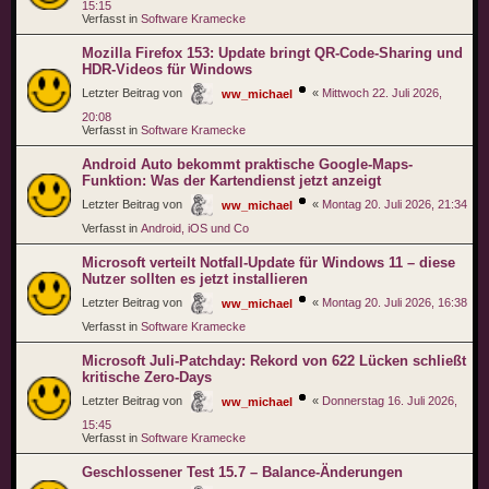
15:15
Verfasst in
Software Kramecke
Mozilla Firefox 153: Update bringt QR-Code-Sharing und
HDR-Videos für Windows
Letzter Beitrag von
«
Mittwoch 22. Juli 2026,
ww_michael
20:08
Verfasst in
Software Kramecke
Android Auto bekommt praktische Google-Maps-
Funktion: Was der Kartendienst jetzt anzeigt
Letzter Beitrag von
«
Montag 20. Juli 2026, 21:34
ww_michael
Verfasst in
Android, iOS und Co
Microsoft verteilt Notfall-Update für Windows 11 – diese
Nutzer sollten es jetzt installieren
Letzter Beitrag von
«
Montag 20. Juli 2026, 16:38
ww_michael
Verfasst in
Software Kramecke
Microsoft Juli-Patchday: Rekord von 622 Lücken schließt
kritische Zero-Days
Letzter Beitrag von
«
Donnerstag 16. Juli 2026,
ww_michael
15:45
Verfasst in
Software Kramecke
Geschlossener Test 15.7 – Balance-Änderungen