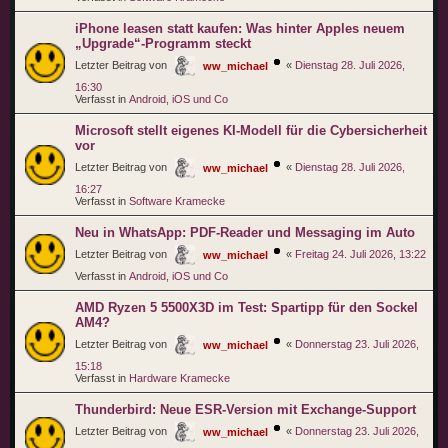
iPhone leasen statt kaufen: Was hinter Apples neuem
„Upgrade“-Programm steckt
Letzter Beitrag von
«
Dienstag 28. Juli 2026,
ww_michael
16:30
Verfasst in
Android, iOS und Co
Microsoft stellt eigenes KI-Modell für die Cybersicherheit
vor
Letzter Beitrag von
«
Dienstag 28. Juli 2026,
ww_michael
16:27
Verfasst in
Software Kramecke
Neu in WhatsApp: PDF-Reader und Messaging im Auto
Letzter Beitrag von
«
Freitag 24. Juli 2026, 13:22
ww_michael
Verfasst in
Android, iOS und Co
AMD Ryzen 5 5500X3D im Test: Spartipp für den Sockel
AM4?
Letzter Beitrag von
«
Donnerstag 23. Juli 2026,
ww_michael
15:18
Verfasst in
Hardware Kramecke
Thunderbird: Neue ESR-Version mit Exchange-Support
Letzter Beitrag von
«
Donnerstag 23. Juli 2026,
ww_michael