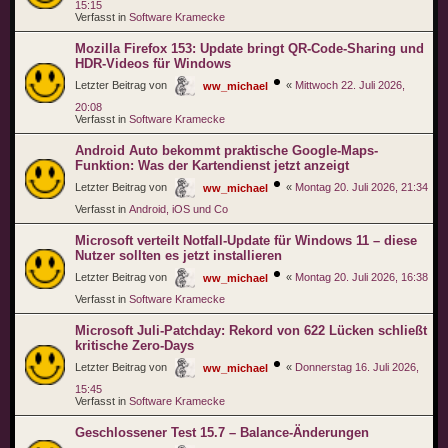
15:15
Verfasst in
Software Kramecke
Mozilla Firefox 153: Update bringt QR-Code-Sharing und
HDR-Videos für Windows
Letzter Beitrag von
«
Mittwoch 22. Juli 2026,
ww_michael
20:08
Verfasst in
Software Kramecke
Android Auto bekommt praktische Google-Maps-
Funktion: Was der Kartendienst jetzt anzeigt
Letzter Beitrag von
«
Montag 20. Juli 2026, 21:34
ww_michael
Verfasst in
Android, iOS und Co
Microsoft verteilt Notfall-Update für Windows 11 – diese
Nutzer sollten es jetzt installieren
Letzter Beitrag von
«
Montag 20. Juli 2026, 16:38
ww_michael
Verfasst in
Software Kramecke
Microsoft Juli-Patchday: Rekord von 622 Lücken schließt
kritische Zero-Days
Letzter Beitrag von
«
Donnerstag 16. Juli 2026,
ww_michael
15:45
Verfasst in
Software Kramecke
Geschlossener Test 15.7 – Balance-Änderungen