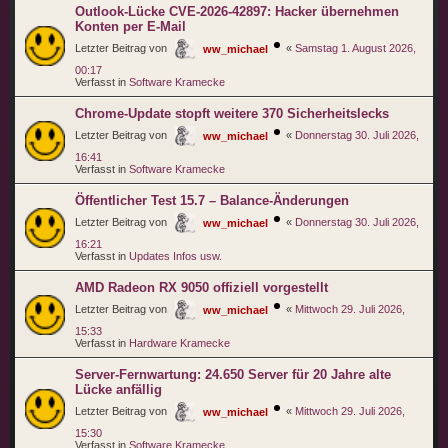
Outlook-Lücke CVE-2026-42897: Hacker übernehmen
Konten per E-Mail
Letzter Beitrag von
«
Samstag 1. August 2026,
ww_michael
00:17
Verfasst in
Software Kramecke
Chrome-Update stopft weitere 370 Sicherheitslecks
Letzter Beitrag von
«
Donnerstag 30. Juli 2026,
ww_michael
16:41
Verfasst in
Software Kramecke
Öffentlicher Test 15.7 – Balance-Änderungen
Letzter Beitrag von
«
Donnerstag 30. Juli 2026,
ww_michael
16:21
Verfasst in
Updates Infos usw.
AMD Radeon RX 9050 offiziell vorgestellt
Letzter Beitrag von
«
Mittwoch 29. Juli 2026,
ww_michael
15:33
Verfasst in
Hardware Kramecke
Server-Fernwartung: 24.650 Server für 20 Jahre alte
Lücke anfällig
Letzter Beitrag von
«
Mittwoch 29. Juli 2026,
ww_michael
15:30
Verfasst in
Software Kramecke