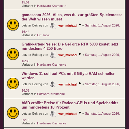
15:51
Verfasst in
Hardware Kramecke
gamescom 2026: Alles, was du zur größten Spielemesse
der Welt wissen musst
Letzter Beitrag von
«
Samstag 1. August 2026,
ww_michael
16:44
Verfasst in
Off Topic
Grafikkarten-Preise: Die GeForce RTX 5090 kostet jetzt
mindestens 4.250 Euro
Letzter Beitrag von
«
Samstag 1. August 2026,
ww_michael
16:36
Verfasst in
Hardware Kramecke
Windows 11 soll auf PCs mit 8 GByte RAM schneller
werden
Letzter Beitrag von
«
Samstag 1. August 2026,
ww_michael
16:32
Verfasst in
Software Kramecke
AMD erhöht Preise für Radeon-GPUs und Speicherkits
um mindestens 10 Prozent
Letzter Beitrag von
«
Samstag 1. August 2026,
ww_michael
00:19
Verfasst in
Hardware Kramecke