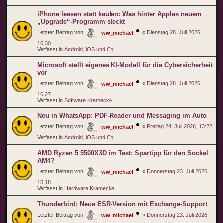
iPhone leasen statt kaufen: Was hinter Apples neuem
„Upgrade“-Programm steckt
Letzter Beitrag von
«
Dienstag 28. Juli 2026,
ww_michael
16:30
Verfasst in
Android, iOS und Co
Microsoft stellt eigenes KI-Modell für die Cybersicherheit
vor
Letzter Beitrag von
«
Dienstag 28. Juli 2026,
ww_michael
16:27
Verfasst in
Software Kramecke
Neu in WhatsApp: PDF-Reader und Messaging im Auto
Letzter Beitrag von
«
Freitag 24. Juli 2026, 13:22
ww_michael
Verfasst in
Android, iOS und Co
AMD Ryzen 5 5500X3D im Test: Spartipp für den Sockel
AM4?
Letzter Beitrag von
«
Donnerstag 23. Juli 2026,
ww_michael
15:18
Verfasst in
Hardware Kramecke
Thunderbird: Neue ESR-Version mit Exchange-Support
Letzter Beitrag von
«
Donnerstag 23. Juli 2026,
ww_michael