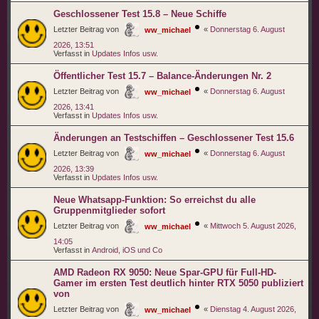
Geschlossener Test 15.8 – Neue Schiffe
Letzter Beitrag von
«
Donnerstag 6. August
ww_michael
2026, 13:51
Verfasst in
Updates Infos usw.
Öffentlicher Test 15.7 – Balance-Änderungen Nr. 2
Letzter Beitrag von
«
Donnerstag 6. August
ww_michael
2026, 13:41
Verfasst in
Updates Infos usw.
Änderungen an Testschiffen – Geschlossener Test 15.6
Letzter Beitrag von
«
Donnerstag 6. August
ww_michael
2026, 13:39
Verfasst in
Updates Infos usw.
Neue Whatsapp-Funktion: So erreichst du alle
Gruppenmitglieder sofort
Letzter Beitrag von
«
Mittwoch 5. August 2026,
ww_michael
14:05
Verfasst in
Android, iOS und Co
AMD Radeon RX 9050: Neue Spar-GPU für Full-HD-
Gamer im ersten Test deutlich hinter RTX 5050 publiziert
von
Letzter Beitrag von
«
Dienstag 4. August 2026,
ww_michael