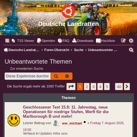
Deutsche Landratten
TS3 Viewer
Spenden
FAQ
Downloads
Hackliste
S
Deutsche Landratten
Foren-Übersicht
Suche
Unbeantwortete Themen
u
Unbeantwortete Themen
c
Zur erweiterten Suche
h
Suche
Erweiterte Suche
e
Seite
1
von
40
1
2
3
4
5
40
Nä
Die Suche ergab mehr als 1000 Treffer
…
Themen
Geschlossener Test 15.8: 11. Jahrestag, neue
Operationen für niedrige Stufen, Werft für die
Marlborough B und mehr!
Letzter Beitrag von
«
Freitag 7. August 2026,
ww_michael
18:00
Verfasst in
Updates Infos usw.