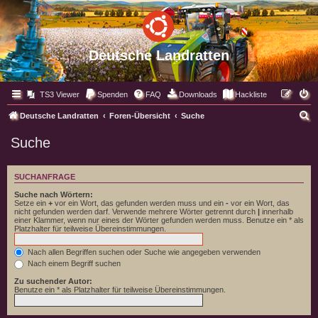
Deutsche Landratten
TS3 Viewer
Spenden
FAQ
Downloads
Hackliste
S
Deutsche Landratten
Foren-Übersicht
Suche
u
Suche
c
h
SUCHANFRAGE
e
Suche nach Wörtern:
Setze ein
+
vor ein Wort, das gefunden werden muss und ein
-
vor ein Wort, das
nicht gefunden werden darf. Verwende mehrere Wörter getrennt durch
|
innerhalb
einer Klammer, wenn nur eines der Wörter gefunden werden muss. Benutze ein * als
Platzhalter für teilweise Übereinstimmungen.
Nach allen Begriffen suchen oder Suche wie angegeben verwenden
Nach einem Begriff suchen
Zu suchender Autor:
Benutze ein * als Platzhalter für teilweise Übereinstimmungen.